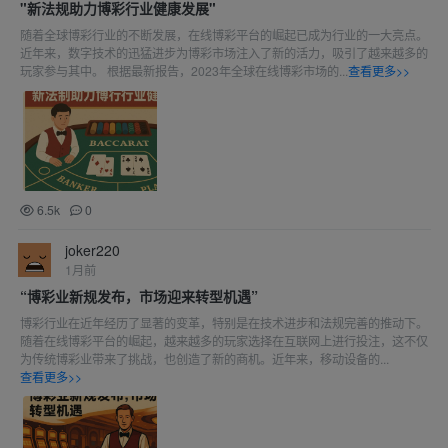
"新法规助力博彩行业健康发展"
随着全球博彩行业的不断发展，在线博彩平台的崛起已成为行业的一大亮点。
近年来，数字技术的迅猛进步为博彩市场注入了新的活力，吸引了越来越多的
玩家参与其中。 根据最新报告，2023年全球在线博彩市场的...
查看更多>>
6.5k
0
joker220
1月前
“博彩业新规发布，市场迎来转型机遇”
博彩行业在近年经历了显著的变革，特别是在技术进步和法规完善的推动下。
随着在线博彩平台的崛起，越来越多的玩家选择在互联网上进行投注，这不仅
为传统博彩业带来了挑战，也创造了新的商机。近年来，移动设备的...
查看更多>>