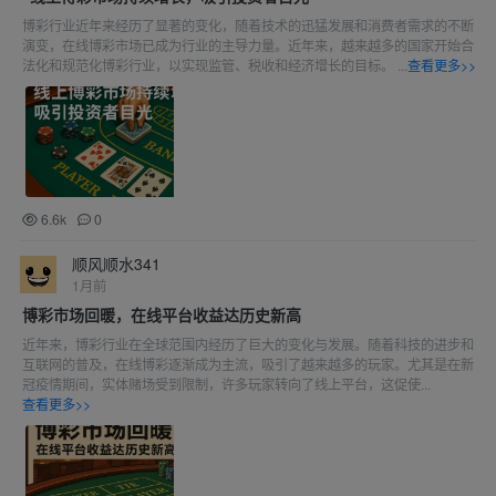
博彩行业近年来经历了显著的变化，随着技术的迅猛发展和消费者需求的不断
演变，在线博彩市场已成为行业的主导力量。近年来，越来越多的国家开始合
法化和规范化博彩行业，以实现监管、税收和经济增长的目标。 ...
查看更多>>
6.6k
0
顺风顺水341
1月前
博彩市场回暖，在线平台收益达历史新高
近年来，博彩行业在全球范围内经历了巨大的变化与发展。随着科技的进步和
互联网的普及，在线博彩逐渐成为主流，吸引了越来越多的玩家。尤其是在新
冠疫情期间，实体赌场受到限制，许多玩家转向了线上平台，这促使...
查看更多>>