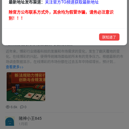
最新地址发布渠道：
关注官方TG频道获取最新地址
除官方公布联系方式外，其余均为假冒诈骗，请务必注意识
别！！！
赌徒日记303
1月前
朕知道了
“新法规助力博彩行业创新与合规发展”
近年来，博彩行业随着科技的发展和市场需求的变化，发生了翻天覆地的变
化。在线博彩的兴起，使得传统赌场面临前所未有的竞争压力。根据最新的市
场调查数据显示，在线博彩的市场份额在过去五年中持续增长，预计到...
查看更多>>
6.6k
0
赌神小王845
1月前