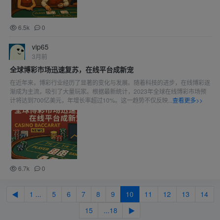
6.5k
0
vip65
3月前
全球博彩市场迅速复苏，在线平台成新宠
在近年来，博彩行业经历了显著的变化与发展。随着科技的进步，在线博彩逐
渐成为主流，吸引了大量玩家。根据最新统计，2023年全球在线博彩市场预
计将达到700亿美元，年增长率超过10%。这一趋势不仅反映...
查看更多>>
6.7k
0
◀
1 ...
5
6
7
8
9
10
11
12
13
14
15
...18
▶