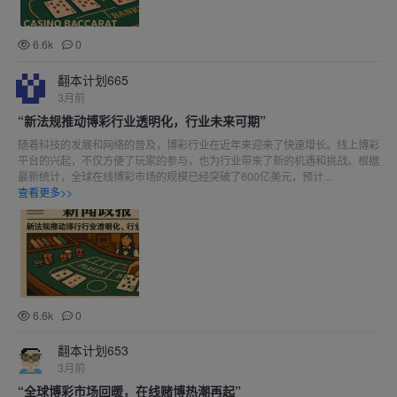
6.6k
0
翻本计划665
3月前
“新法规推动博彩行业透明化，行业未来可期”
随着科技的发展和网络的普及，博彩行业在近年来迎来了快速增长。线上博彩
平台的兴起，不仅方便了玩家的参与，也为行业带来了新的机遇和挑战。根据
最新统计，全球在线博彩市场的规模已经突破了600亿美元，预计...
查看更多>>
6.6k
0
翻本计划653
3月前
“全球博彩市场回暖，在线赌博热潮再起”