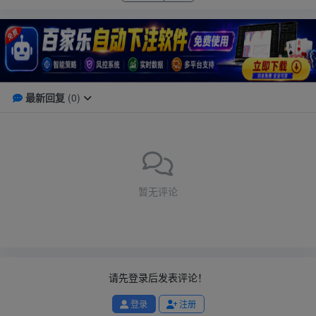
最新回复
(
0
)
暂无评论
请先登录后发表评论！
登录
注册