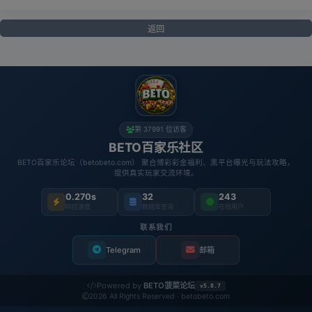
返回
第 37991 位访客
BETO百家乐社区
BETO百家乐论坛（betobeto.com） 聚合博彩彩金福利、黑平台曝光与玩法攻略，
提供真实玩家交流环境。
0.270s
32
243
响应速度
数据库查询
在线用户
联系我们
Telegram
邮箱
Powered by
BETO菠菜论坛
v5.8.7
2026 All Rights Reserved · betobeto.com