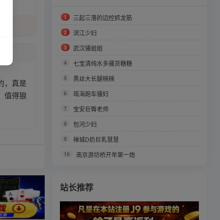
1
三起三落的边控抓龙筋
2
滨江少妇
3
武汉骚姐姐
4
七宝清纯水多骚货糖糖
5
黑丝大长腿楠楠
的，真是
6
瑶海跑车骚妇
，值得狼
7
宝安巨臀老师
8
包河少妇
9
禅城D奶巨乳慧慧
10
南京游坊桥开年第一炮
站长推荐