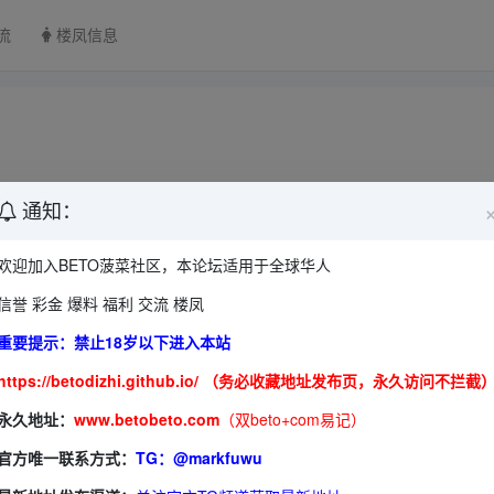
流
楼凤信息
通知：
欢迎加入BETO菠菜社区，本论坛适用于全球华人
信誉 彩金 爆料 福利 交流 楼凤
重要提示：禁止18岁以下进入本站
https://betodizhi.github.io/ （务必收藏地址发布页，永久访问不拦截
永久地址：
www.betobeto.com
（双beto+com易记）
官方唯一联系方式：
TG：@markfuwu