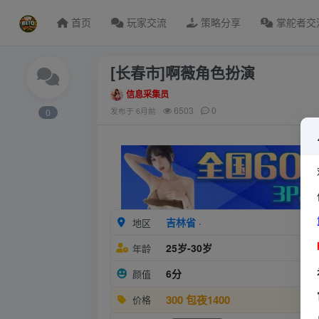
首页
玩家交流
策略分享
掌舵者交
[长春市]啊薇角色扮演
信息采集员
6503
0
发布于
6月前
0
吉林省
地区
·
25岁-30岁
年龄
6分
颜值
300 包夜1400
价格