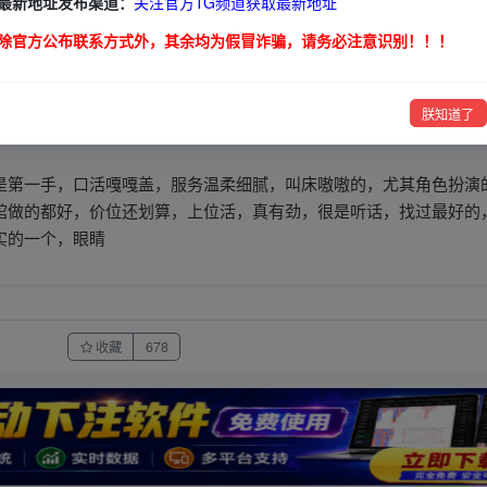
最新地址发布渠道：
关注官方TG频道获取最新地址
除官方公布联系方式外，其余均为假冒诈骗，请务必注意识别！！！
，制服，高跟，各种诱惑
朕知道了
是第一手，口活嘎嘎盖，服务温柔细腻，叫床嗷嗷的，尤其角色扮演
馆做的都好，价位还划算，上位活，真有劲，很是听话，找过最好的
实的一个，眼睛
收藏
678