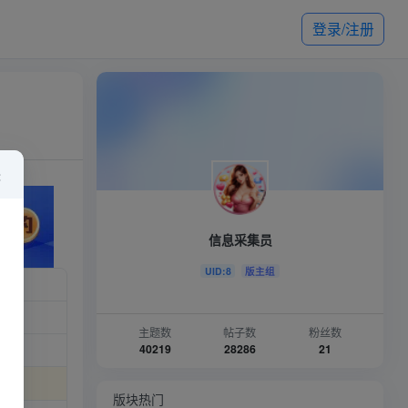
登录/注册
×
信息采集员
UID:8
版主组
）
主题数
帖子数
粉丝数
40219
28286
21
版块热门