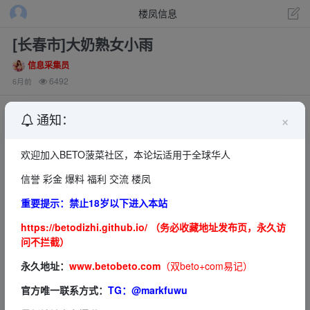
楼凤信息
[长春市]大奶熟女小雨
信息采集员
6492
6月前
×
通知：
欢迎加入BETO菠菜社区，本论坛适用于全球华人
信誉 彩金 爆料 福利 交流 楼凤
吉林省
地区
·
重要提示：禁止18岁以下进入本站
30岁-40岁
年龄
https://betodizhi.github.io/ （务必收藏地址发布页，永久访
6分
颜值
问不拦截）
300 包夜1000
价格
永久地址：
www.betobeto.com
（双beto+com易记）
官方唯一联系方式：
TG：@markfuwu
联系
登录查看