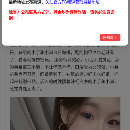
最新地址发布渠道：
关注官方TG频道获取最新地址
制服 爱爱 69 口活 调情 漫游
特色服务
除官方公布联系方式外，其余均为假冒诈骗，请务必注意识
别！！！
详细介绍
妹子说大半年没上班了，刚回来长沙，去之前还怕踩雷，
朕知道了
没想到门一开，乖巧的妹纸一枚，人照无差，最吸引我的
是，妹纸的小手和小脚白白嫩嫩，配的指甲油也老好看
了，看着就挺想把玩。 服务特别贴心，小舌头贼灵活，舔
的弟弟欲罢不能，不让停就不停，口活吸力比较强，小弟
弟有点不习惯，赶紧戴套干。妹纸的笑穴好多水好紧，插
起来特别带劲，后入的时候摸着妹纸白净的小手和小脚，
感觉真是太爽了。