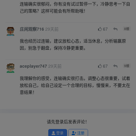
连输确实很郁闷，你有没有试过暂停一下，冷静思考一下自
己的策略？这样可能会有所帮助哦！
庄闲观察716
29天前
67
8
楼
我也经历过连输，建议放松心态，适当休息，分析输赢原
因，别急于翻盘，保持冷静更重要。
aceplayer747
29天前
67
9
楼
我理解你的感受，连输确实很打击。调整心态很重要，试着
放松自己，给自己设定一个合理的目标，慢慢来，不要太在
意结果！
请先登录后发表评论！
登录
注册