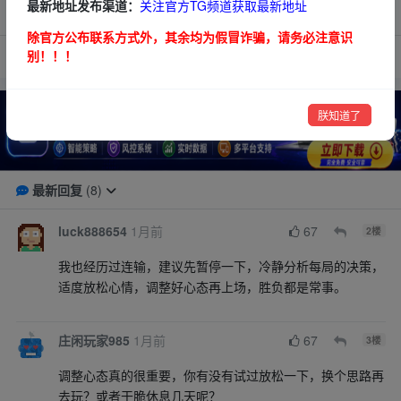
最新地址发布渠道：
关注官方TG频道获取最新地址
除官方公布联系方式外，其余均为假冒诈骗，请务必注意识
别！！！
收藏
678
朕知道了
最新回复
(
8
)
luck888654
1月前
67
2
楼
我也经历过连输，建议先暂停一下，冷静分析每局的决策，
适度放松心情，调整好心态再上场，胜负都是常事。
庄闲玩家985
1月前
67
3
楼
调整心态真的很重要，你有没有试过放松一下，换个思路再
去玩？或者干脆休息几天呢？