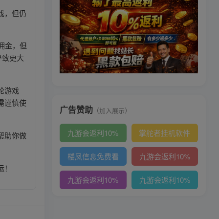
戏，但仍
佣金，但
导致更大
轮游戏
需谨慎使
广告赞助
（加入展示）
九游会返利10%
掌舵者挂机软件
帮助你做
楼凤信息免费看
九游会返利10%
运！
九游会返利10%
九游会返利10%