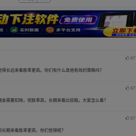
67
觉得长远来看胜率更高。你们有什么其他有效的策略吗？
67
佣金需要扣除，但胜率高，长期来看比较稳。大家怎么看？
67
但长期来看胜率更高，你们觉得呢？