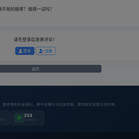
待平局的赔率？值得一试吗？
请先登录后发表评论！
登录
注册
返回
.com） 聚合博彩彩金福利、黑平台曝光与玩法攻略，提供真实玩家交流环境。
253
查询
在线用户