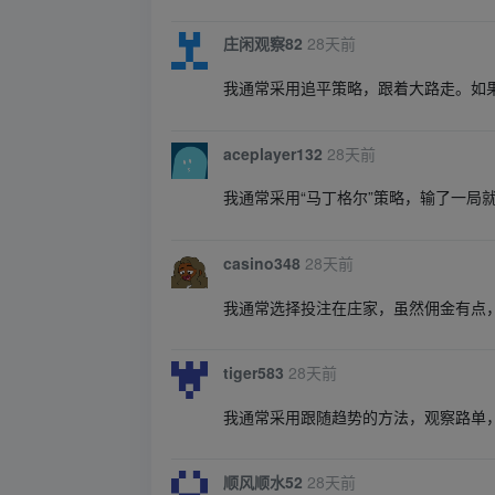
庄闲观察82
28天前
我通常采用追平策略，跟着大路走。如
aceplayer132
28天前
我通常采用“马丁格尔”策略，输了一局
casino348
28天前
我通常选择投注在庄家，虽然佣金有点
tiger583
28天前
我通常采用跟随趋势的方法，观察路单
顺风顺水52
28天前