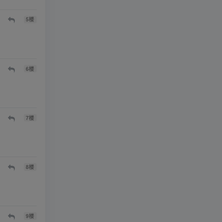
5
楼
6
楼
7
楼
8
楼
9
楼