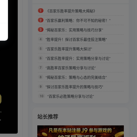
1
《百家乐胜率提升策略大揭秘》
2
“百家乐赢利策略：你不可不知的秘密！”
3
“揭秘百家乐：实用策略与技巧分享”
4
"胜率提升！探讨百家乐最佳投注策略"
5
“百家乐胜率提升策略大探讨”
6
“百家乐胜率提升：实用策略分享与讨论”
7
“高胜率百家乐策略分享与讨论”
8
“揭秘百家乐：策略与心态的完美结合”
9
"探讨百家乐胜率提升的策略与技巧"
10
“百家乐必胜策略分享与讨论”
站长推荐