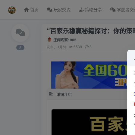
首页
玩家交流
策略分享
掌舵者交
“百家乐稳赢秘籍探讨：你的策
庄闲观察1002
6538
8
发布于
1月前
8
详细介绍