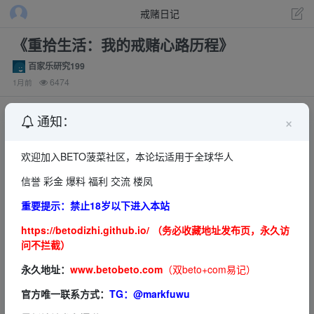
戒赌日记
《重拾生活：我的戒赌心路历程》
百家乐研究199
6474
1月前
×
通知：
欢迎加入BETO菠菜社区，本论坛适用于全球华人
信誉 彩金 爆料 福利 交流 楼凤
详细介绍
重要提示：禁止18岁以下进入本站
https://betodizhi.github.io/ （务必收藏地址发布页，永久访
赌博曾经是我生活中的一部分，开始时只是为了消遣，然
问不拦截）
而渐渐地，它变成了一种无法自拔的习惯。我记得第一次
永久地址：
www.betobeto.com
（双beto+com易记）
去赌场时，心中充满了怦怦的期待，然而当我赢钱的那一
刻，仿佛找到了人生的乐趣。可随着时间推移，输的次数
官方唯一联系方式：
TG：@markfuwu
也越来越多，最终我发现自己陷入了窘境。