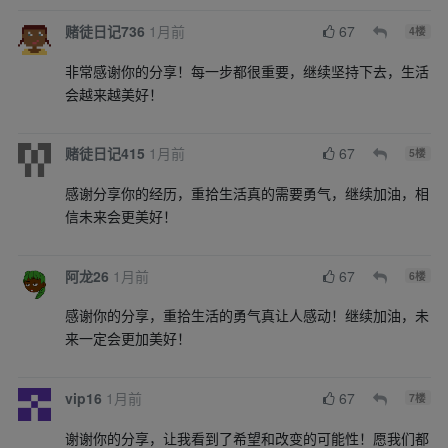
赌徒日记736
1月前
67
4
楼
非常感谢你的分享！每一步都很重要，继续坚持下去，生活
会越来越美好！
赌徒日记415
1月前
67
5
楼
感谢分享你的经历，重拾生活真的需要勇气，继续加油，相
信未来会更美好！
阿龙26
1月前
67
6
楼
感谢你的分享，重拾生活的勇气真让人感动！继续加油，未
来一定会更加美好！
vip16
1月前
67
7
楼
谢谢你的分享，让我看到了希望和改变的可能性！愿我们都