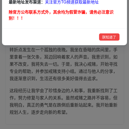
最新地址发布渠道：
关注官方TG频道获取最新地址
家里的经济状况日益严峻，我将几乎所有的积蓄都投入了
除官方公布联系方式外，其余均为假冒诈骗，请务必注意识
赌博，甚至向朋友借钱。每当我看到家人失落的眼神，心
别！！！
中充满了愧疚，却又无法停止这场疯狂。我开始觉得，赌
博不再是游戏，而是一种对我生活的控制。我失去了工
作，朋友也逐渐远离我。
朕知道了
转折点发生在一个孤独的夜晚。我坐在昏暗的房间里，手
里拿着一张欠条，耳边回响着家人的声音。我意识到，如
果不改变，我将失去一切。于是，我决心戒赌，开始寻找
专业的帮助，并参加戒赌支持小组。通过与他人的分享，
我逐渐意识到，生活还有很多美好值得去追求。
这段经历让我学会了珍惜身边的人和事，我重新找到了工
作，努力修复与家人的关系。虽然戒赌之路并不容易，但
我明白，真正的勇气是在跌倒后重新站起来。我开始重新
规划人生，逐步走向新的希望。