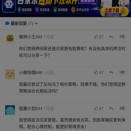
最新回复
(
7
)
赌神小王385
1月前
67
2
楼
你们觉得押闲家还是庄家更有胜算呢？有没有具体的押注时
机可以分享一下？
小赌怡情846
1月前
67
3
楼
我最近尝试了反向马丁格尔策略，效果不错，你们觉得这种
策略适合长期玩法吗？
稳赢计划534
1月前
67
4
楼
我觉得投注庄家更稳，虽然佣金有点高，但胜率确实更有保
障。配合心理控制，能更好管理资金！