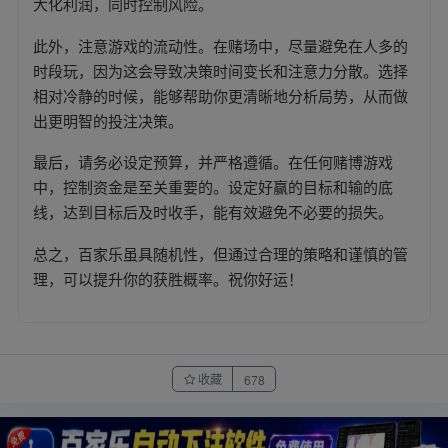
大化利润，同时控制风险。
此外，注意游戏的流动性。在赌场中，尽量避免在人多的
时段玩，因为这会导致决策时间变长和注意力分散。选择
相对冷静的时候，能够帮助你更清晰地分析局势，从而做
出更明智的投注决策。
最后，请务必设定预算，并严格遵循。在任何赌博游戏
中，控制资金是至关重要的。设定好赢的目标和输的底
线，达到目标后及时收手，能有效避免不必要的损失。
总之，百家乐虽具随机性，但通过合理的策略和谨慎的管
理，可以提升你的获胜概率。祝你好运！
收藏
678