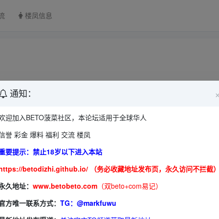
流
楼凤信息
通知：
欢迎加入BETO菠菜社区，本论坛适用于全球华人
信誉 彩金 爆料 福利 交流 楼凤
重要提示：禁止18岁以下进入本站
https://betodizhi.github.io/ （务必收藏地址发布页，永久访问不拦截
永久地址：
www.betobeto.com
（双beto+com易记）
官方唯一联系方式：
TG：@markfuwu