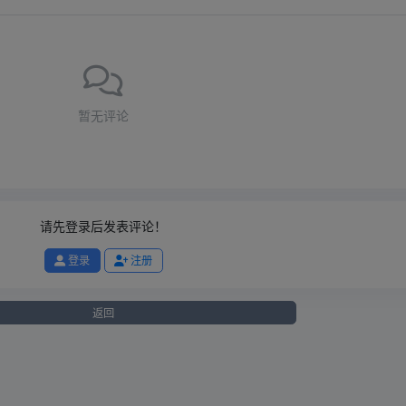
暂无评论
请先登录后发表评论！
登录
注册
返回