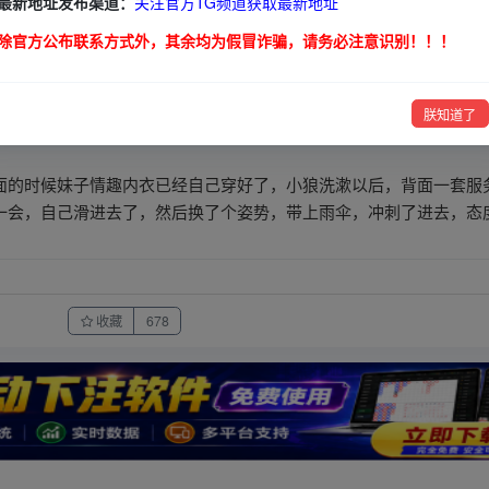
最新地址发布渠道：
关注官方TG频道获取最新地址
除官方公布联系方式外，其余均为假冒诈骗，请务必注意识别！！！
朕知道了
面的时候妹子情趣内衣已经自己穿好了，小狼洗漱以后，背面一套服
一会，自己滑进去了，然后换了个姿势，带上雨伞，冲刺了进去，态度
收藏
678