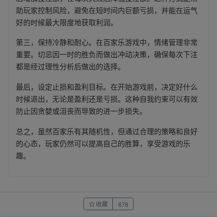
助玩家控制风险，避免在短时间内巨额亏损，并能在运气
好的时候最大限度地获取利润。
第三，保持冷静和耐心。在百家乐游戏中，情绪管理非常
重要。切忌因一时的胜负而做出冲动决策，确保每次下注
都是经过理性分析后做出的选择。
最后，设定止损和盈利目标。在开始游戏前，决定好什么
时候退出，无论是盈利还是亏损。这种自我约束可以有效
防止因贪婪或沮丧而导致的进一步损失。
总之，虽然百家乐有其随机性，但通过合理的策略和良好
的心态，玩家仍然可以提高自己的胜算，享受游戏的乐
趣。
收藏
678