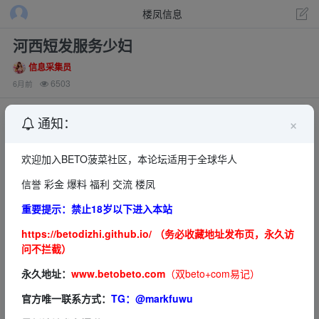
楼凤信息
河西短发服务少妇
信息采集员
6503
6月前
×
通知：
欢迎加入BETO菠菜社区，本论坛适用于全球华人
信誉 彩金 爆料 福利 交流 楼凤
江苏省
南京市
地区
·
重要提示：禁止18岁以下进入本站
25岁-30岁
年龄
https://betodizhi.github.io/ （务必收藏地址发布页，永久访
6分
颜值
问不拦截）
500 包夜：1800
价格
永久地址：
www.betobeto.com
（双beto+com易记）
官方唯一联系方式：
TG：@markfuwu
联系
登录查看