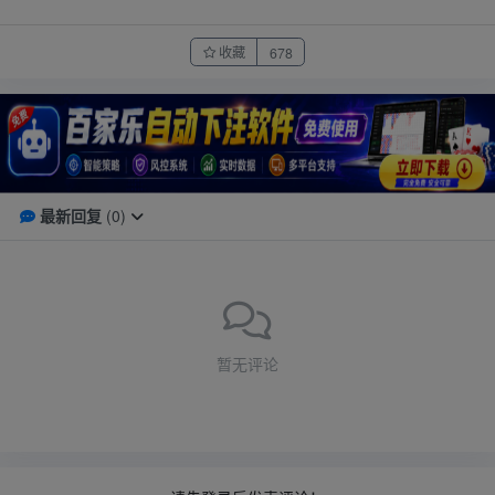
收藏
678
最新回复
(
0
)
暂无评论