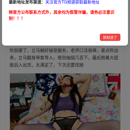
最新地址发布渠道：
关注官方TG频道获取最新地址
口交 69 波推 啪啪
特色服务
除官方公布联系方式外，其余均为假冒诈骗，请务必注意识
详细介绍
别！！！
天气炎热，想找老师泄火，看到这老师在线，联系前往，
朕知道了
一进门老师穿着黑丝开裆迎接，骚气十足，小狼鸡鸡不用
吹就硬了，立马躺好接受服务，老师口活很棒，差点吹出
来，立马翻身带套导入，使劲抽插几百下，最后抱着大屁
股后入出货，太满足了，下次还要找她