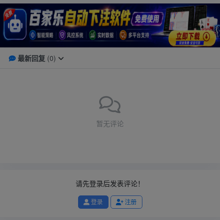
最新回复
(
0
)
暂无评论
请先登录后发表评论！
登录
注册