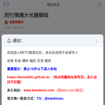
楼凤信息
闵行情趣大长腿御姐
信息采集员
6442
1月前
×
通知：
欢迎加入BETO菠菜社区，本论坛适用于全球华人
信誉 彩金 爆料 福利 交流 楼凤
上海市
闵行区
地区
·
重要提示：禁止18岁以下进入本站
25岁-30岁
年龄
https://betodizhi.github.io/ （务必收藏地址发布页，永久访
7分
颜值
问不拦截）
800
价格
永久地址：
www.betobeto.com
（双beto+com易记）
官方唯一联系方式：
TG：@markfuwu
联系
登录查看