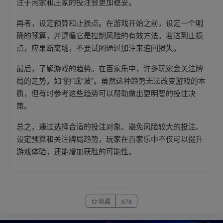
注于闲家和庄家的投注会更加稳妥。
再者，设定预算和止损点。在游戏开始之前，设定一个明
确的预算，并遵循它是控制风险的有效方法。若达到止损
点，应果断离场，不要试图通过加注来追回损失。
最后，了解游戏的趋势。在百家乐中，许多玩家会关注牌
局的走势，如“豹”或“波”。虽然这种趋势无法改变游戏的本
质，但有时参考这些趋势可以帮助做出更明智的投注决
策。
总之，通过选择合适的投注对象、避免风险较大的投注、
设定预算和关注牌局趋势，玩家在百家乐中不仅可以提升
游戏体验，还能增加获胜的可能性。
收藏
678