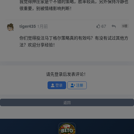
我觉得押庄家是个不错的策略，胜率较高，另外保持冷静也
很重要，别被情绪影响判断！
tiger435
1月前
67
9
楼
你们觉得投注马丁格尔策略真的有效吗？有没有试过其他方
法？欢迎分享经验！
请先登录后发表评论！
登录
注册
返回