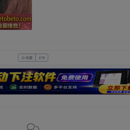
收藏
678