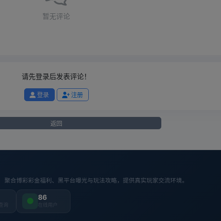
暂无评论
请先登录后发表评论！
登录
注册
返回
.com） 聚合博彩彩金福利、黑平台曝光与玩法攻略，提供真实玩家交流环境。
86
查询
在线用户