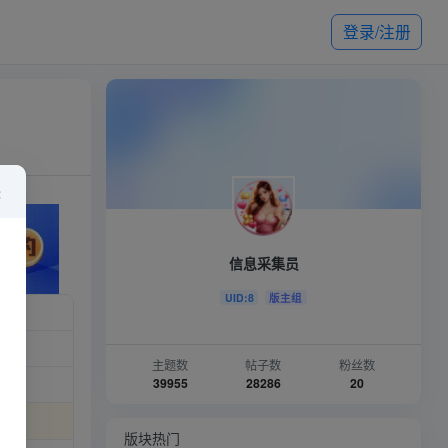
登录/注册
×
信息采集员
UID:8
版主组
）
主题数
帖子数
粉丝数
39955
28286
20
版块热门