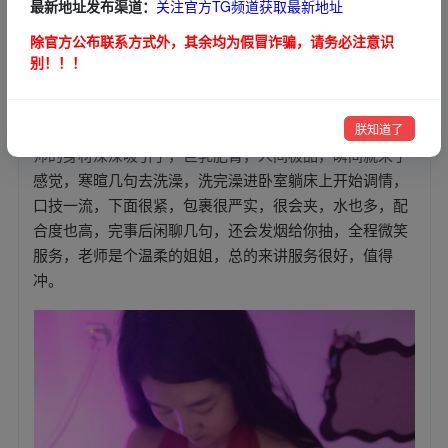
最新地址发布渠道：
关注官方TG频道获取最新地址
全套服务
特色服务
除官方公布联系方式外，其余均为假冒诈骗，请务必注意识
别！！！
详细介绍
朋友推荐的丰乳肥臀，很不错，可冲，开门一瞬间就被老
朕知道了
师的身材深深吸引了，巨乳肥臀，人间极品，瞬间就来了
感觉，寒暄几句去洗澡，洗完澡进卧室躺床上开始调情，
口技一流，下面很紧，包裹很严实，很会夹，水也多，配
合度也高，完事后闲聊几句，还会发烟给你抽，全程微笑
服务，老师是个温柔的姐姐，总的来讲服务很好，值得
冲。