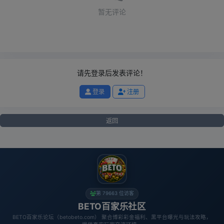
暂无评论
请先登录后发表评论！
登录
注册
返回
第 79663 位访客
BETO百家乐社区
BETO百家乐论坛（betobeto.com） 聚合博彩彩金福利、黑平台曝光与玩法攻略，