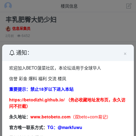
楼凤信息
丰乳肥臀大奶少妇
信息采集员
6452
2月前
×
通知：
欢迎加入BETO菠菜社区，本论坛适用于全球华人
信誉 彩金 爆料 福利 交流 楼凤
北京市
朝阳区
地区
·
重要提示：禁止18岁以下进入本站
30岁-40岁
年龄
https://betodizhi.github.io/ （务必收藏地址发布页，永久访
6分
颜值
问不拦截）
400
价格
永久地址：
www.betobeto.com
（双beto+com易记）
官方唯一联系方式：
TG：@markfuwu
联系
登录查看