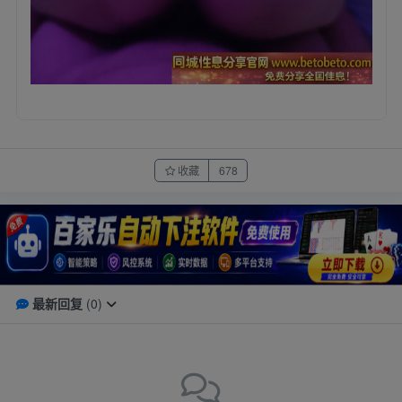
收藏
678
最新回复
(
0
)