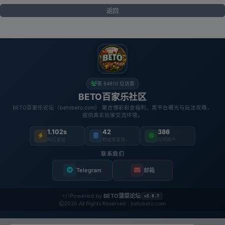
返回
第 64610 位访客
BETO百家乐社区
BETO百家乐论坛（betobeto.com） 聚合博彩彩金福利、黑平台曝光与玩法攻略，
提供真实玩家交流环境。
1.102s
42
386
响应速度
数据库查询
在线用户
联系我们
Telegram
邮箱
Powered by
BETO菠菜论坛
v5.8.7
2026 All Rights Reserved · betobeto.com