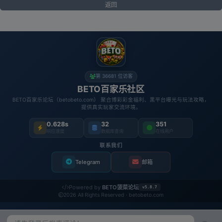
返回
第 36681 位访客
BETO百家乐社区
BETO百家乐论坛（betobeto.com） 聚合博彩彩金福利、黑平台曝光与玩法攻略，
提供真实玩家交流环境。
0.628s
32
351
响应速度
数据库查询
在线用户
联系我们
Telegram
邮箱
Powered by
BETO菠菜论坛
v5.8.7
2026 All Rights Reserved · betobeto.com