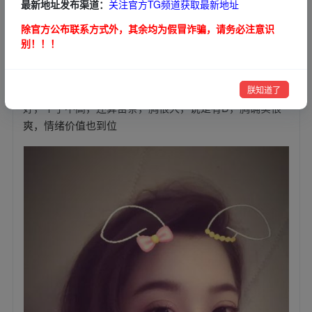
最新地址发布渠道：
关注官方TG频道获取最新地址
口，胸推，69，指滑，丝袜，啪啪
特色服务
除官方公布联系方式外，其余均为假冒诈骗，请务必注意识
别！！！
详细介绍
来这边玩看到的一个川妹子，住的环境还不错，服务很
朕知道了
好，个子不高，还算苗条，胸很大，说是有D，胸确实很
爽，情绪价值也到位