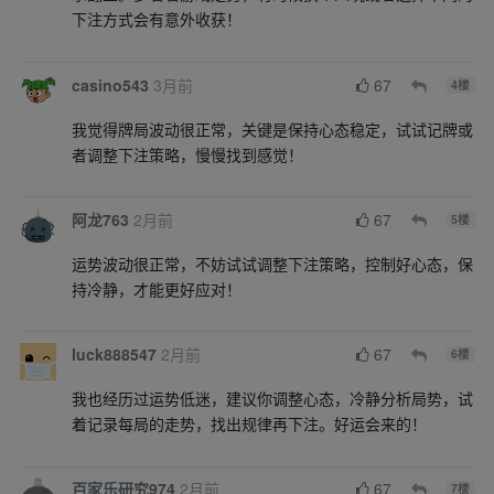
下注方式会有意外收获！
casino543
3月前
67
4
楼
我觉得牌局波动很正常，关键是保持心态稳定，试试记牌或
者调整下注策略，慢慢找到感觉！
阿龙763
2月前
67
5
楼
运势波动很正常，不妨试试调整下注策略，控制好心态，保
持冷静，才能更好应对！
luck888547
2月前
67
6
楼
我也经历过运势低迷，建议你调整心态，冷静分析局势，试
着记录每局的走势，找出规律再下注。好运会来的！
百家乐研究974
2月前
67
7
楼