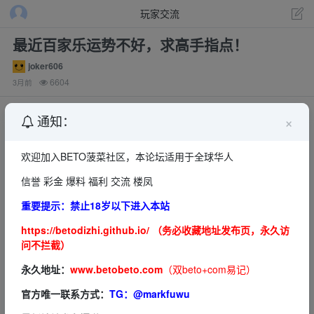
玩家交流
最近百家乐运势不好，求高手指点！
joker606
6604
3月前
×
通知：
欢迎加入BETO菠菜社区，本论坛适用于全球华人
信誉 彩金 爆料 福利 交流 楼凤
详细介绍
重要提示：禁止18岁以下进入本站
https://betodizhi.github.io/ （务必收藏地址发布页，永久访
大家好，最近我在玩百家乐，运气还不错，几次连胜！想
问不拦截）
和大家交流一下心得，有没有什么技巧或者策略推荐？我
永久地址：
www.betobeto.com
（双beto+com易记）
觉得观察庄闲的出牌趋势很重要。期待大家的分享，祝大
家都能赢钱！
官方唯一联系方式：
TG：@markfuwu