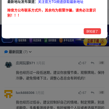
最新地址发布渠道：
关注官方TG频道获取最新地址
除官方公布联系方式外，其余均为假冒诈骗，请务必注意识
别！！！
收藏
678
朕知道了
最新回复
(
7
)
庄闲玩家671
3月前
67
2
楼
我也经历过一段低迷期，建议你放慢节奏，观察牌局，保持
冷静，避免情绪下注，调整心态总会有转机的！
luck888306
3月前
67
3
楼
我也经历过低谷，建议控制好自己的情绪，制定预算，别追
求翻盘。多看看游戏走势，有时候换个人玩或者选择不同的