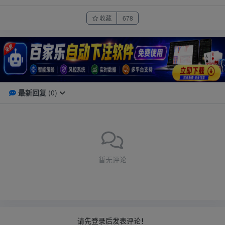
收藏
678
最新回复
(
0
)
暂无评论
请先登录后发表评论！