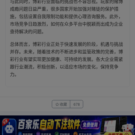
与此同时，博彩行业面临的挑战也不容忽视。玩家的赌博
成瘾问题日益严重，很多国家开始加强对赌徒的保护措
施，包括设置自我限制功能和提供心理咨询服务。此外，
市场竞争日趋激烈，如何在众多平台中脱颖而出成为企业
亟待解决的问题。
总体而言，博彩行业正处于快速发展的阶段，机遇与挑战
并存。未来，随着技术的不断进步和监管政策的完善，博
彩行业有望实现更加健康、可持续的发展。各大企业需紧
跟行业潮流，积极创新，以适应市场的变化，保持竞争
力。
收藏
678