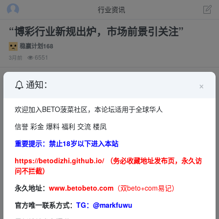
行业资讯
“博彩行业新规出炉，市场前景引关注”
稳赢计划168
6551
3月前
×
通知：
欢迎加入BETO菠菜社区，本论坛适用于全球华人
信誉 彩金 爆料 福利 交流 楼凤
详细介绍
重要提示：禁止18岁以下进入本站
https://betodizhi.github.io/ （务必收藏地址发布页，永久访
问不拦截）
永久地址：
www.betobeto.com
（双beto+com易记）
官方唯一联系方式：
TG：@markfuwu