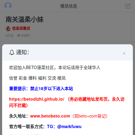
楼凤信息
南关温柔小妹
信息采集员
6485
3月前
×
通知：
欢迎加入BETO菠菜社区，本论坛适用于全球华人
信誉 彩金 爆料 福利 交流 楼凤
吉林省
长春市
地区
·
重要提示：禁止18岁以下进入本站
25岁-30岁
年龄
https://betodizhi.github.io/ （务必收藏地址发布页，永久访
6分
颜值
问不拦截）
400 包夜：1600
价格
永久地址：
www.betobeto.com
（双beto+com易记）
官方唯一联系方式：
TG：@markfuwu
联系
登录查看