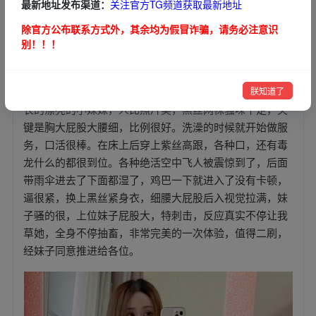
最新地址发布渠道：
关注官方TG频道获取最新地址
漫游胸推臀推指划69口爆
特色服务
除官方公布联系方式外，其余均为假冒诈骗，请务必注意识
别！！！
详细介绍
妹子朋友强烈推荐的，妹子兼职，见面之后真的没失望，
朕知道了
长的漂亮的小妹妹，人比照片美，黑丝网袜骚味十足，关
键是胸大屁股大腰细，比例很好。洗澡的时候就开始做服
务，口活很棒。在床上后穿上紫丝高跟，各种口，还有毒
龙什么的都很到位。各种绝活空中飞人被震惊到了，后面
带雨伞进去了下面都湿了，鸡巴一下就进入了没有卡顿，
逼很紧，换上黑丝紧身衣，细腰大屁股后入视觉拉满，妹
子骚的很，上位妹子屁股大，特刺击，反应真实不停让我
草她，全身不停抽畜，非常完美的一次体验，值得二刷，
经妹子同意推进给各位。