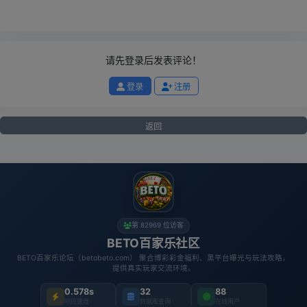
请先登录后发表评论！
登录
注册
返回
第 82969 位访客
BETO百家乐社区
BETO百家乐论坛（betobeto.com） 聚合博彩彩金福利、黑平台曝光与玩法攻略，
提供真实玩家交流环境。
0.578s
32
88
响应速度
数据库查询
在线用户