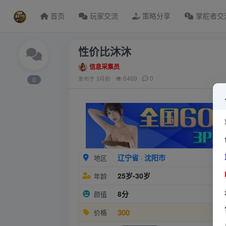
首页
玩家交流
策略分享
掌舵者交
性价比沐沐
信息采集员
6469
0
发布于
3月前
0
辽宁省
沈阳市
地区
·
25岁-30岁
年龄
8分
颜值
300
价格