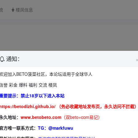
流
楼凤信息
通知：
欢迎加入BETO菠菜社区，本论坛适用于全球华人
信誉 彩金 爆料 福利 交流 楼凤
重要提示：禁止18岁以下进入本站
https://betodizhi.github.io/ （务必收藏地址发布页，永久访问不拦截
永久地址：
www.betobeto.com
（双beto+com易记）
官方唯一联系方式：
TG：@markfuwu