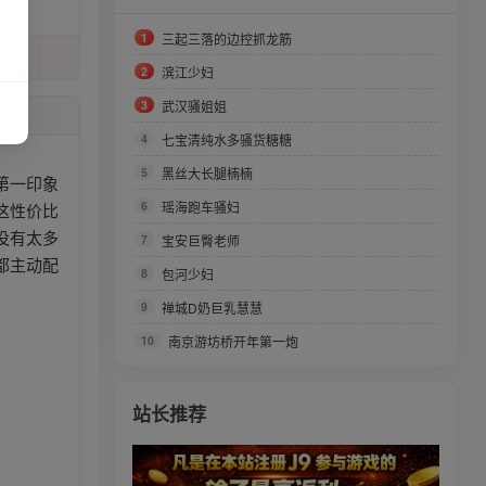
1
三起三落的边控抓龙筋
2
滨江少妇
3
武汉骚姐姐
4
七宝清纯水多骚货糖糖
5
黑丝大长腿楠楠
第一印象
6
瑶海跑车骚妇
这性价比
没有太多
7
宝安巨臀老师
都主动配
8
包河少妇
9
禅城D奶巨乳慧慧
10
南京游坊桥开年第一炮
站长推荐