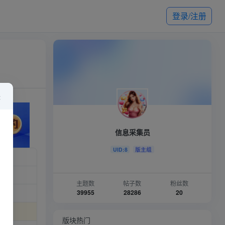
登录/注册
×
信息采集员
UID:8
版主组
）
主题数
帖子数
粉丝数
39955
28286
20
版块热门