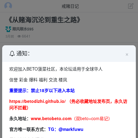
戒赌日记
《从赌海沉沦到重生之路》
顺风顺水595
6641
3月前
×
通知：
欢迎加入BETO菠菜社区，本论坛适用于全球华人
信誉 彩金 爆料 福利 交流 楼凤
详细介绍
重要提示：禁止18岁以下进入本站
https://betodizhi.github.io/ （务必收藏地址发布页，永久访
我曾是一名热衷于赌博的人，起初只是为了寻求刺激，逐
问不拦截）
渐却变成了生活的一部分。每天的工作之余，我都会偷偷
永久地址：
www.betobeto.com
（双beto+com易记）
溜到附近的娱乐场所，沉浸在赌桌前的紧张与兴奋中。起
初的胜利让我觉得自己是个天才，然而，随着时间的推
官方唯一联系方式：
TG：@markfuwu
移，输的次数逐渐增多，债务也如影随形，我的生活开始