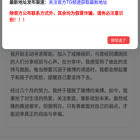
最新地址发布渠道：
关注官方TG频道获取最新地址
崩溃。
除官方公布联系方式外，其余均为假冒诈骗，请务必注意识
有一天，我输掉了所有身上的钱，也赌上了下一月的工
别！！！
资。我回到家，面对妻子失望的眼神和孩子无辜的笑脸，
我感到深深的自责。这一刻，我意识到赌博不仅仅是我个
人的选择，更是对家庭的伤害。我决定改变自己的生活。
朕知道了
我开始主动寻求帮助，加入了戒赌组织，与曾经同遭困扰
的人们分享经验与心声。在分享中，我感受到了彼此的支
持与鼓励。每当想要沉溺于赌博的诱惑时，我都会想起妻
子和孩子的笑脸，提醒自己要坚持下去。
经过几个月的努力，我终于摆脱了赌博的束缚。如今，我
重拾了对生活的热爱，关注家庭，重新规划未来。虽然戒
赌的路途艰辛，但我明白，只有勇敢面对自己的弱点，才
能迎来真正的自由与幸福。