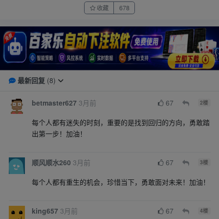
收藏
678
最新回复
(
8
)
betmaster627
3月前
67
2
楼
每个人都有迷失的时刻，重要的是找到回归的方向，勇敢踏
出第一步！加油！
顺风顺水260
3月前
67
3
楼
每个人都有重生的机会，珍惜当下，勇敢面对未来！加油！
king657
3月前
67
4
楼