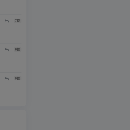
7
楼
8
楼
9
楼