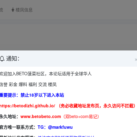
流
楼凤信息
通知：
欢迎加入BETO菠菜社区，本论坛适用于全球华人
信誉 彩金 爆料 福利 交流 楼凤
重要提示：禁止18岁以下进入本站
https://betodizhi.github.io/ （务必收藏地址发布页，永久访问不拦截
尽的输钱和焦虑中。最开始，我只是出于好奇，和朋友一起去赌场，
永久地址：
www.betobeto.com
（双beto+com易记）
成为我生活的主旋律，每天都在想着如何翻本，如何赢钱。
官方唯一联系方式：
TG：@markfuwu
费都投入了赌桌。每次输光了，我都承诺自己“这次一定会控制”，