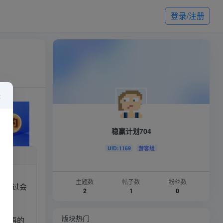
登录/注册
×
稳赢计划704
UID:1169
游客组
）
主题数
帖子数
粉丝数
没想过会
2
1
0
版块热门
但一再的