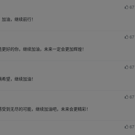
67
，加油，继续前行！
67
造更好的你，继续加油，未来一定会更加辉煌！
67
满希望，继续加油！
67
感受到无尽的可能，继续加油吧，未来会更精彩！
67