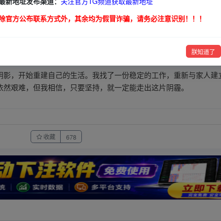
最新地址发布渠道：
关注官方TG频道获取最新地址
失去了信心，朋友也开始疏远我，孤独感愈发加重。
除官方公布联系方式外，其余均为假冒诈骗，请务必注意识别！！！
荡的家，望着镜子中的自己，恍若在看一个陌生人。我意识到，如果
加了戒赌支持小组。在那里，我听到了许多和我一样的人分享他们的
朕知道了
阴影，开始重建自己的生活。我找了一份稳定的工作，重新与家人建
依然艰难，但我相信，只要坚持，就一定能走出这片阴霾。
收藏
678