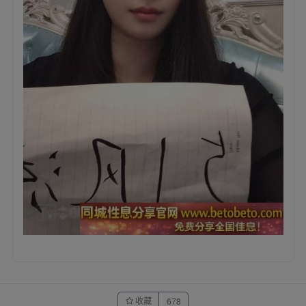
收藏
678