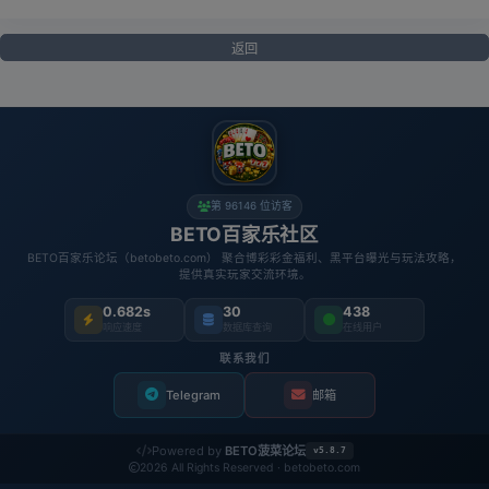
返回
第 96146 位访客
BETO百家乐社区
BETO百家乐论坛（betobeto.com） 聚合博彩彩金福利、黑平台曝光与玩法攻略，
提供真实玩家交流环境。
0.682s
30
438
响应速度
数据库查询
在线用户
联系我们
Telegram
邮箱
Powered by
BETO菠菜论坛
v5.8.7
2026 All Rights Reserved · betobeto.com