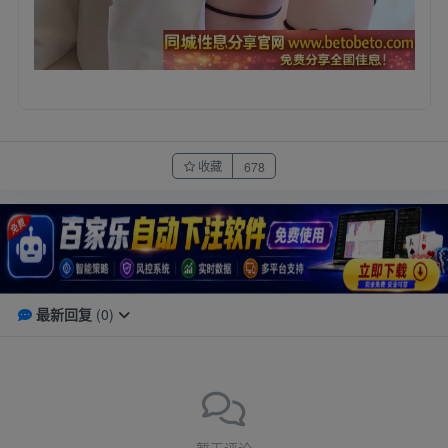
收藏
678
最新回复
(
0
)
暂无评论