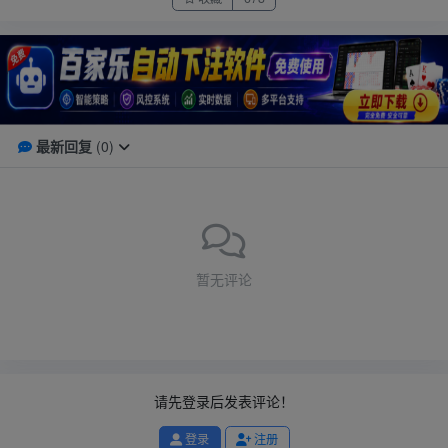
最新回复
(
0
)
暂无评论
请先登录后发表评论！
登录
注册