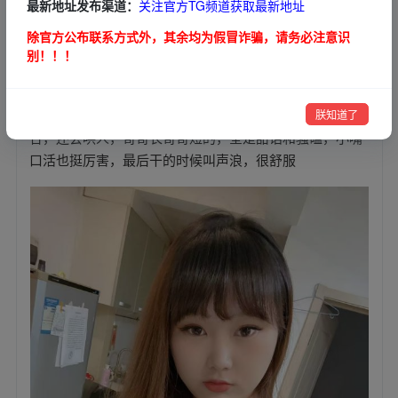
最新地址发布渠道：
关注官方TG频道获取最新地址
胸推，大活，亲摸，69，毒龙
特色服务
除官方公布联系方式外，其余均为假冒诈骗，请务必注意识
别！！！
详细介绍
妹子特别热情，主打个温柔，声音跟绵阳一样，特别配
朕知道了
合，还会哄人，哥哥长哥哥短的，全是甜话和骚磕，小嘴
口活也挺厉害，最后干的时候叫声浪，很舒服