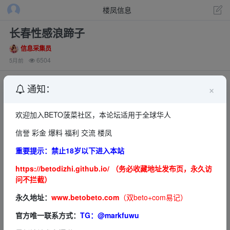
楼凤信息
长春性感浪蹄子
信息采集员
6504
5月前
×
通知：
欢迎加入BETO菠菜社区，本论坛适用于全球华人
信誉 彩金 爆料 福利 交流 楼凤
吉林省
长春市
地区
·
重要提示：禁止18岁以下进入本站
25岁-30岁
年龄
https://betodizhi.github.io/ （务必收藏地址发布页，永久访
6分
颜值
问不拦截）
300 包夜：1600
价格
永久地址：
www.betobeto.com
（双beto+com易记）
官方唯一联系方式：
TG：@markfuwu
联系
登录查看