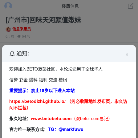
楼凤信息
[广州市]回味天河颜值嫩妹
信息采集员
6478
6月前
×
通知：
欢迎加入BETO菠菜社区，本论坛适用于全球华人
信誉 彩金 爆料 福利 交流 楼凤
广东省
广州市
地区
·
重要提示：禁止18岁以下进入本站
20岁-25岁
年龄
https://betodizhi.github.io/ （务必收藏地址发布页，永久访
7分
颜值
问不拦截）
600 包夜2000
价格
永久地址：
www.betobeto.com
（双beto+com易记）
官方唯一联系方式：
TG：@markfuwu
联系
登录查看