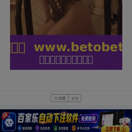
收藏
678