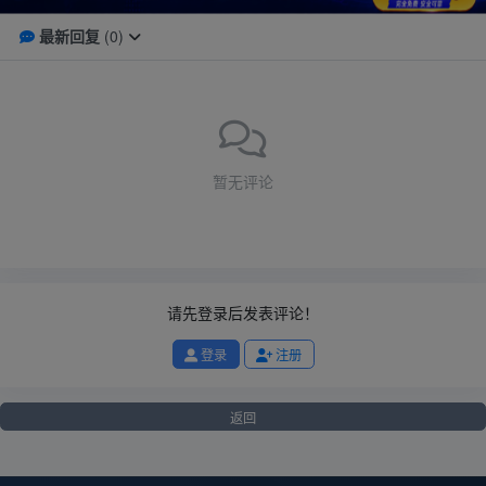
最新回复
(
0
)
暂无评论
请先登录后发表评论！
登录
注册
返回