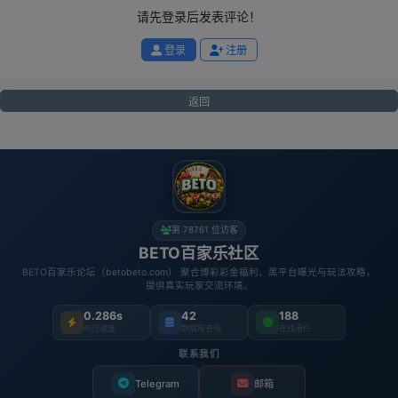
请先登录后发表评论！
登录
注册
返回
第 78761 位访客
BETO百家乐社区
BETO百家乐论坛（betobeto.com） 聚合博彩彩金福利、黑平台曝光与玩法攻略，
提供真实玩家交流环境。
0.286s
42
188
响应速度
数据库查询
在线用户
联系我们
Telegram
邮箱