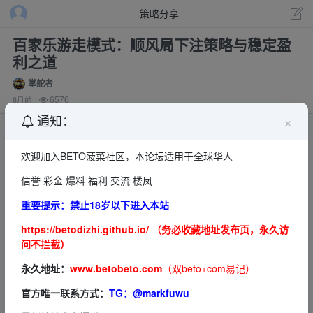
策略分享
百家乐游走模式：顺风局下注策略与稳定盈
利之道
掌舵者
6576
6月前
×
通知：
欢迎加入BETO菠菜社区，本论坛适用于全球华人
信誉 彩金 爆料 福利 交流 楼凤
重要提示：禁止18岁以下进入本站
详细介绍
https://betodizhi.github.io/ （务必收藏地址发布页，永久访
问不拦截）
百家乐作为一款备受欢迎的赌场游戏，因其简单易懂且充
永久地址：
www.betobeto.com
（双beto+com易记）
满刺激的特点，吸引了无数玩家。然而，很多玩家在百家
乐中总是输多赢少，究其原因，并非是游戏本身无法盈
官方唯一联系方式：
TG：@markfuwu
利，而是缺乏有效的策略以及自律能力，难以做到见好就