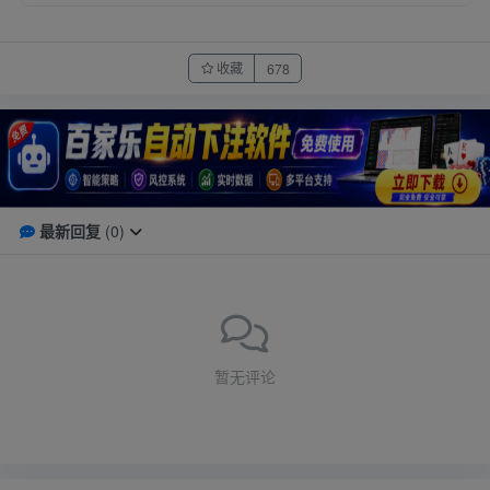
收藏
678
最新回复
(
0
)
暂无评论