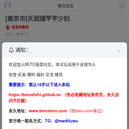
楼凤信息
[南京市]天润城芊芊少妇
信息采集员
6473
6月前
×
通知：
欢迎加入BETO菠菜社区，本论坛适用于全球华人
信誉 彩金 爆料 福利 交流 楼凤
江苏省
地区
·
重要提示：禁止18岁以下进入本站
25岁-30岁
年龄
https://betodizhi.github.io/ （务必收藏地址发布页，永久访
6分
颜值
问不拦截）
500
价格
永久地址：
www.betobeto.com
（双beto+com易记）
官方唯一联系方式：
TG：@markfuwu
联系
登录查看