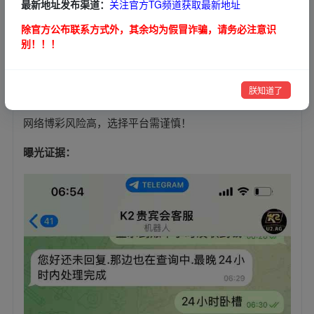
最新地址发布渠道：
关注官方TG频道获取最新地址
除官方公布联系方式外，其余均为假冒诈骗，请务必注意识
曝光K2贵宾厅存在黑钱行为，提款显示成功却迟迟不到
别！！！
账，十几个小时后账号直接被冻结！
联系客服后，客服竟以 “找第三方查询原因” 为借口搪塞，
朕知道了
迟迟不解决问题。
网络博彩风险高，选择平台需谨慎！
曝光证据：