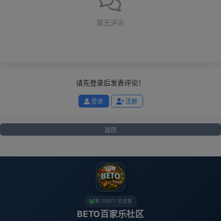
暂无评论
请先登录后发表评论！
登录
注册
返回
第 29977 位访客
BETO百家乐社区