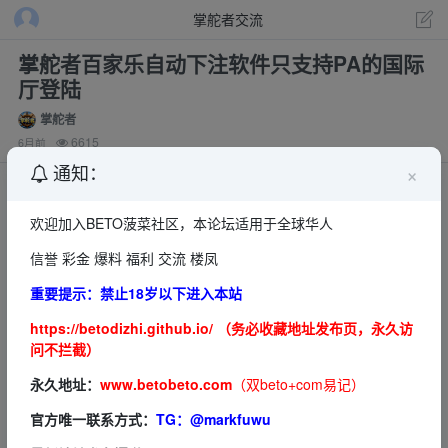
掌舵者交流
掌舵者百家乐自动下注软件只支持PA的国际
厅登陆
掌舵者
6615
6月前
×
通知：
欢迎加入BETO菠菜社区，本论坛适用于全球华人
信誉 彩金 爆料 福利 交流 楼凤
重要提示：禁止18岁以下进入本站
详细介绍
https://betodizhi.github.io/ （务必收藏地址发布页，永久访
问不拦截）
掌舵者百家乐自动下注软件只支持PA国际厅，所以在旗舰
永久地址：
www.betobeto.com
（双beto+com易记）
厅里面查看框架源码获取不到登陆信息。大家要去PA的国
际厅获取登陆信息。
官方唯一联系方式：
TG：@markfuwu