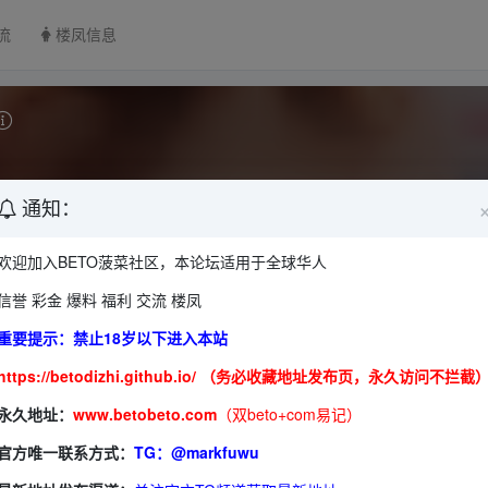
流
楼凤信息
3
今日贴子：
5
通知：
欢迎加入BETO菠菜社区，本论坛适用于全球华人
信誉 彩金 爆料 福利 交流 楼凤
河北
山西
内蒙古
辽宁
吉林
黑龙江
重要提示：禁止18岁以下进入本站
https://betodizhi.github.io/ （务必收藏地址发布页，永久访问不拦截
浙江
安徽
福建
江西
山东
永久地址：
www.betobeto.com
（双beto+com易记）
海南
河南
湖北
湖南
官方唯一联系方式：
TG：@markfuwu