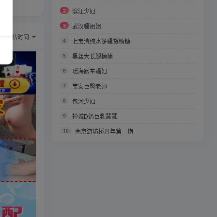
2
滨江少妇
3
武汉骚姐姐
序：
回帖时间
4
七宝清纯水多骚货糖糖
5
黑丝大长腿楠楠
6
瑶海跑车骚妇
7
宝安巨臀老师
8
包河少妇
9
禅城D奶巨乳慧慧
10
南京游坊桥开年第一炮