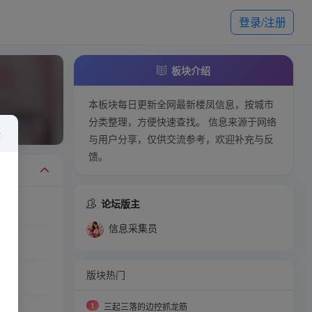
登录/注册
板块介绍
本板块每日更新全网最新楼凤信息，按城市
分类整理，方便快速查找。 信息来源于网络
×
与用户分享，仅供交流参考，欢迎补充与反
馈。
论坛版主
信息采集员
）
版块热门
1
三起三落的边控抓龙筋