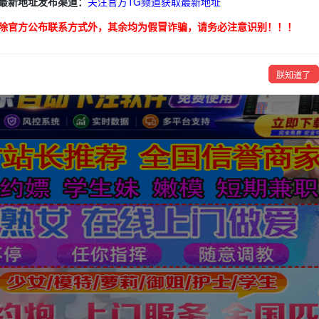
最新地址发布渠道：
关注官方TG频道获取最新地址
贵州
云南
西藏
陕西
甘肃
青海
宁夏
新疆
除官方公布联系方式外，其余均为假冒诈骗，请务必注意识别！！！
排
朕知道了