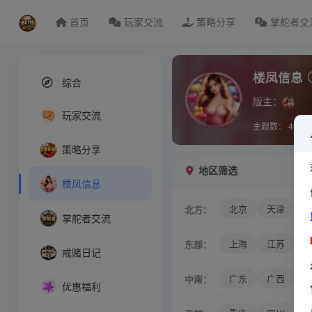
首页
玩家交流
策略分享
掌舵者交
楼凤信息
综合
版主：
玩家交流
主题数：
4030
策略分享
地区筛选
楼凤信息
北京
天津
北方：
掌舵者交流
上海
江苏
东部：
戒赌日记
广东
广西
中南：
优惠福利