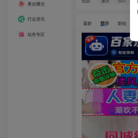
重庆
四川
西部：
黑台曝光
行业资讯
最新
精华
新帖
站务专区