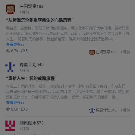
庄闲观察182
1月前
“从赌海沉沦到重获新生的心路历程”
我曾是一名赌徒，深陷于赌博的泥潭中。我的故事开始于大学时期，最初只是
出于好奇，我和朋友们一起去玩扑克牌。起初，我并没有意识到这会改变我的
人生。 随着时间的推移，我越陷越深，赌桌上的胜利让我沉迷其中，...
查看更多>>
6.7k
5
庄闲观察182
·
1月前
稳赢计划545
1月前
“重拾人生：我的戒赌旅程”
在我二十岁的时候，我第一次接触到了赌博。起初只是出于好奇，和朋友们一
起去娱乐场所玩一些小游戏。起初的几次，我运气不错，赢了一些钱，这让我
感到无比兴奋，仿佛掌握了命运的轮盘。 然而，随着时间的推移，我...
查看更多>>
6.5k
8
稳赢计划545
·
1月前
顺风顺水573
1月前