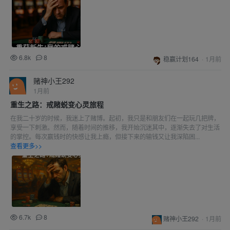
6.8k
8
稳赢计划164
·
1月前
赌神小王292
1月前
重生之路：戒赌蜕变心灵旅程
在我二十岁的时候，我迷上了赌博。起初，我只是和朋友们在一起玩几把牌，
享受一下刺激。然而，随着时间的推移，我开始沉迷其中，逐渐失去了对生活
的掌控。每次赢钱时的快感让我上瘾，但接下来的输钱又让我深陷困...
查看更多>>
6.7k
8
赌神小王292
·
1月前