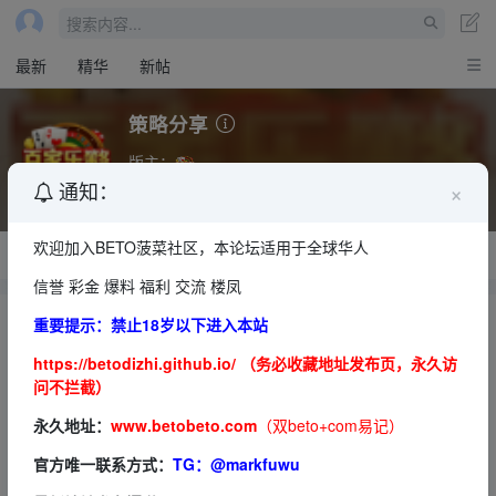
搜索内容...
最新
精华
新帖
策略分享
版主：
×
通知：
主题数：
294
今日贴子：
1
欢迎加入BETO菠菜社区，本论坛适用于全球华人
百家乐三缆负追法修正版配合庄闲差距策略
信誉 彩金 爆料 福利 交流 楼凤
重要提示：禁止18岁以下进入本站
https://betodizhi.github.io/ （务必收藏地址发布页，永久访
问不拦截）
永久地址：
www.betobeto.com
（双beto+com易记）
官方唯一联系方式：
TG：@markfuwu