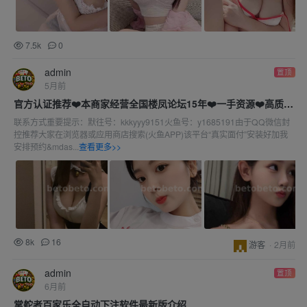
7.5k
0
admin
置顶
5月前
官方认证推荐❤️本商家经营全国楼凤论坛15年❤️一手资源❤️高质量
18到25岁❤️学生妹❤️高分妹❤️模特❤️极品尤物❤️等❤️
联系方式重要提示：默往号：kkkyyy9151火鱼号：y1685191由于QQ微信封
控推荐大家在浏览器或应用商店搜索(火鱼APP)该平台“真实面付”安装好加我
安排预约&mdas...
查看更多>>
8k
16
游客
·
2月前
admin
置顶
6月前
掌舵者百家乐全自动下注软件最新版介绍