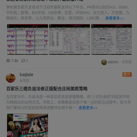
掌舵者百家乐全自动下注软件最新支持以下平台，PA视讯以前的AG，BBIN，
华利高，欧博，BG环球，DB亚博，亚星，环球360，瓦力真人，万宝路，九
鼎娱乐，新世界，九九贵宾会，腾龙，银河国际，LB利博，...
查看更多>>
7.8k
1
admin
·
6月前
baijiale
置顶
6月前
百家乐三缆负追法修正版配合庄闲差距策略
在百家乐中，负追法是一种常见的资金管理策略，而“三式负追缆”则是其中较
为精细化的运用方式。传统上，该策略是应用于每一注的投注过程中，而今天
我们要探讨的是如何将其调整并应用于每一...
查看更多>>