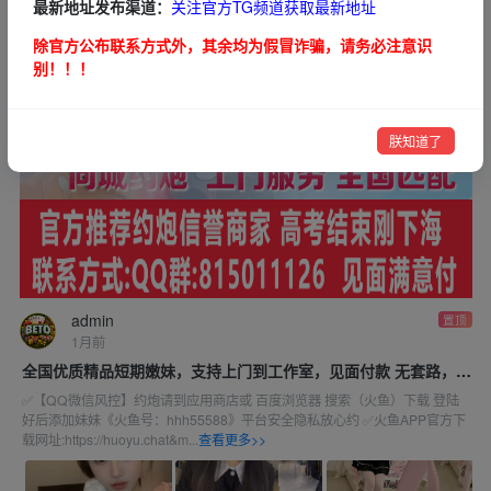
最新地址发布渠道：
关注官方TG频道获取最新地址
除官方公布联系方式外，其余均为假冒诈骗，请务必注意识
别！！！
朕知道了
admin
置顶
1月前
全国优质精品短期嫩妹，支持上门到工作室，见面付款 无套路，学
生妹下海兼职可内射
✅【QQ微信风控】约炮请到应用商店或 百度浏览器 搜索（火鱼）下载 登陆
好后添加妹妹《火鱼号：hhh55588》平台安全隐私放心约 ✅火鱼APP官方下
载网址:https://huoyu.chat&m...
查看更多>>