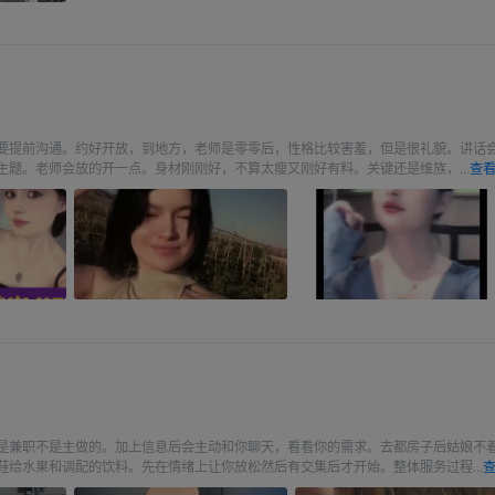
要提前沟通。约好开放，到地方，老师是零零后，性格比较害羞，但是很礼貌。讲话
主题。老师会放的开一点。身材刚刚好，不算太瘦又刚好有料。关键还是维族，...
查看
娘
是兼职不是主做的。加上信息后会主动和你聊天，看看你的需求。去都房子后姑娘不
鞋给水果和调配的饮料。先在情绪上让你放松然后有交集后才开始。整体服务过程...
查