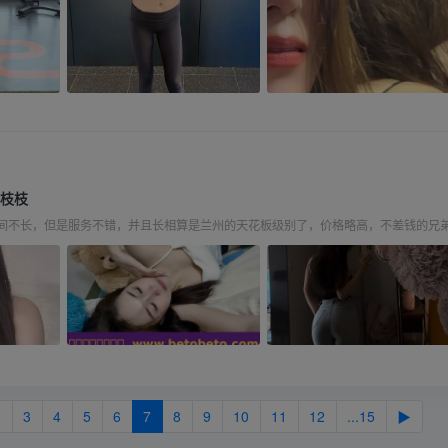
竹枝枝
间不长，但是服务不错，并且长相算是兰州的天花板级别了，价格略高，不差钱的兄
2
3
4
5
6
7
8
9
10
11
12
...15
▶