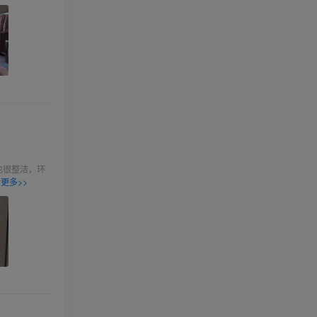
也很整洁，环
更多>>