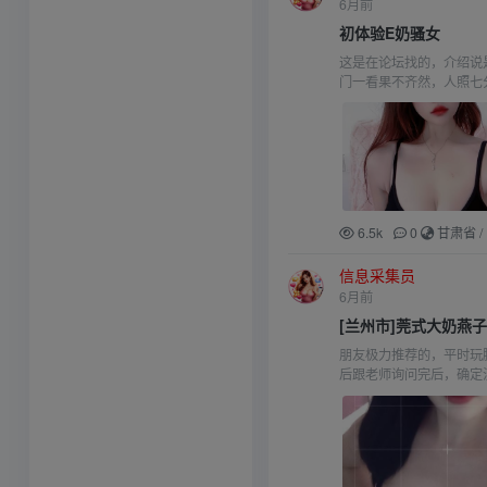
6月前
初体验E奶骚女
这是在论坛找的，介绍说
门一看果不齐然，人照七
6.5k
0
甘肃省
/
信息采集员
6月前
[兰州市]莞式大奶燕
朋友极力推荐的，平时玩
后跟老师询问完后，确定