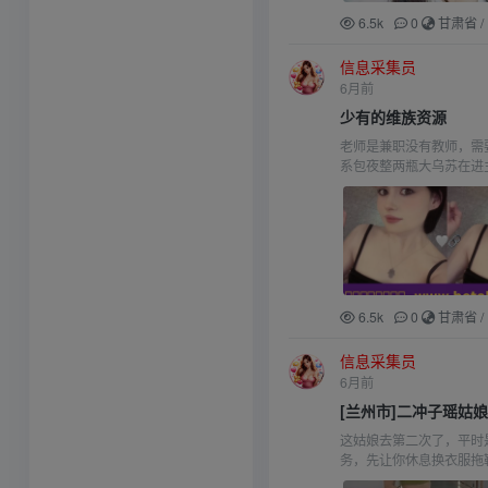
6.5k
0
甘肃省
/
信息采集员
6月前
少有的维族资源
老师是兼职没有教师，需
系包夜整两瓶大乌苏在进
6.5k
0
甘肃省
/
信息采集员
6月前
[兰州市]二冲子瑶姑
这姑娘去第二次了，平时
务，先让你休息换衣服拖