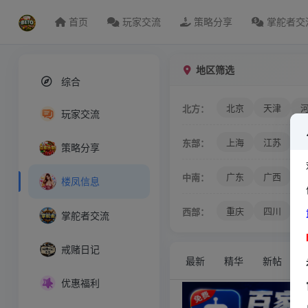
首页
玩家交流
策略分享
掌舵者交
地区筛选
综合
北京
天津
北方：
玩家交流
上海
江苏
东部：
策略分享
广东
广西
中南：
楼凤信息
重庆
四川
西部：
掌舵者交流
戒赌日记
最新
精华
新帖
优惠福利