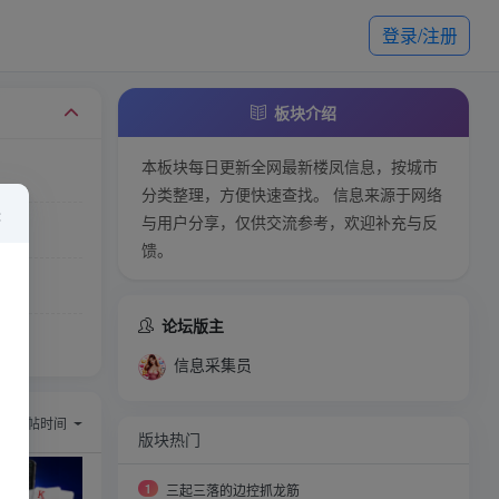
登录/注册
板块介绍
本板块每日更新全网最新楼凤信息，按城市
分类整理，方便快速查找。 信息来源于网络
×
与用户分享，仅供交流参考，欢迎补充与反
馈。
论坛版主
信息采集员
）
序：
回帖时间
版块热门
1
三起三落的边控抓龙筋