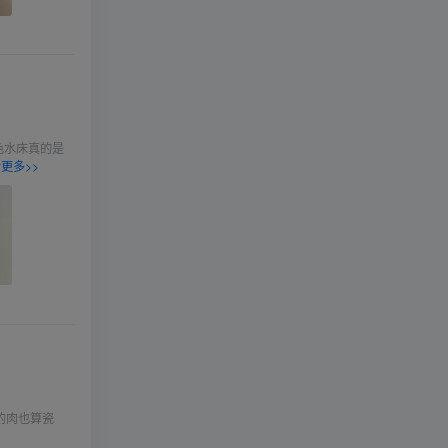
色水床真的是
更多>>
的肉也算瓷