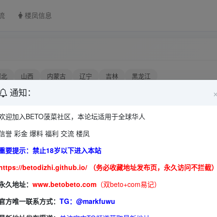
流
楼凤信息
河北
山西
内蒙古
辽宁
吉林
黑龙江
通知：
浙江
安徽
福建
江西
山东
欢迎加入BETO菠菜社区，本论坛适用于全球华人
海南
河南
湖北
湖南
信誉 彩金 爆料 福利 交流 楼凤
贵州
云南
西藏
陕西
甘肃
青海
宁夏
新疆
重要提示：禁止18岁以下进入本站
https://betodizhi.github.io/ （务必收藏地址发布页，永久访问不拦截
永久地址：
www.betobeto.com
（双beto+com易记）
排
官方唯一联系方式：
TG：@markfuwu