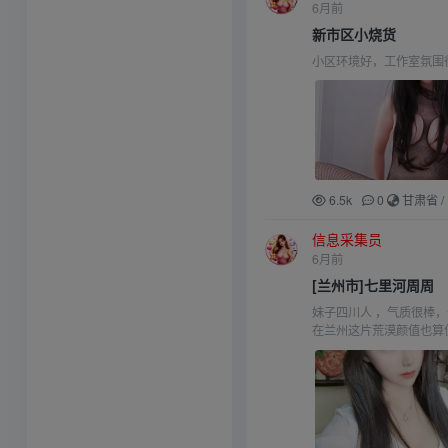
6月前
新市区小烧货
小区环境好，工作室氛围
6.5k
0
甘肃省
/
信息采集员
6月前
[兰州市]七里河周周
妹子四川人 ，气质很棒
在兰州这片荒漠颜值也算