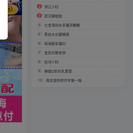
2
滨江少妇
3
武汉骚姐姐
4
七宝清纯水多骚货糖糖
5
黑丝大长腿楠楠
6
瑶海跑车骚妇
7
宝安巨臀老师
8
包河少妇
9
禅城D奶巨乳慧慧
10
南京游坊桥开年第一炮