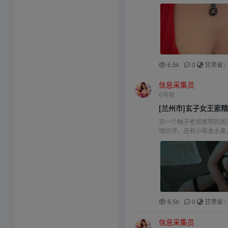
6.5k
0
甘肃省
/
信息采集员
6月前
[兰州市]玄子女王索
另一个柚子老师推荐的闺
境好评，还有小零食水果
6.5k
0
甘肃省
/
信息采集员