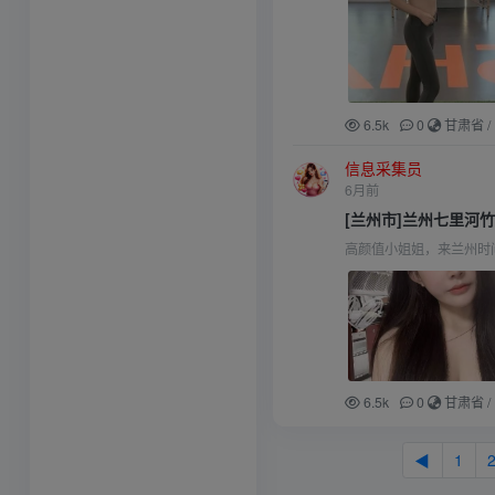
6.5k
0
甘肃省
/
信息采集员
6月前
[兰州市]兰州七里河
高颜值小姐姐，来兰州时
6.5k
0
甘肃省
/
◀
1