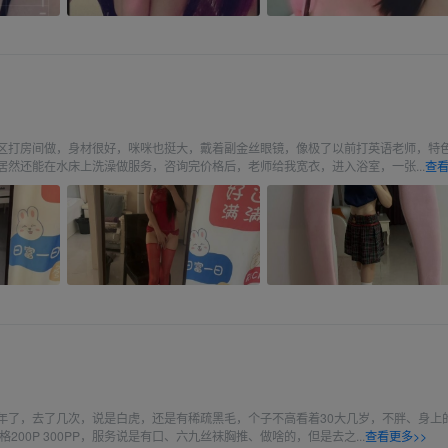
区打房间做，身材很好，咪咪也挺大，戴着副金丝眼镜，像极了以前打英语老师，特
居然还能在水床上洗澡做服务，咨询完价格后，老师给我宽衣，进入浴室，一张...
查看
女
年了，去了几次，说是白虎，还是有稀疏黑毛，个子不高看着30大几岁，不胖、身上
200P 300PP，服务说是有口、六九丝袜胸推、做啥的，但是去之...
查看更多>>