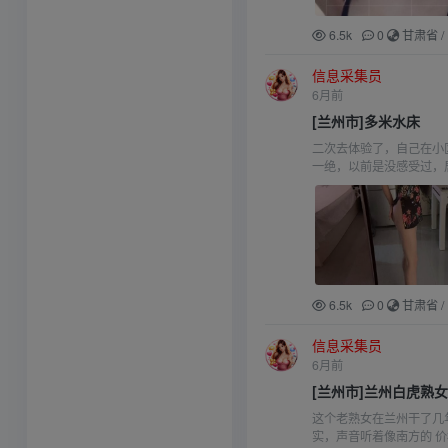
6.5k
0
甘肃省
/
信息采集员
6月前
[兰州市]多米水床
二次去体验了，自己在小
一绝，以前是没感受过，
6.5k
0
甘肃省
/
信息采集员
6月前
[兰州市]兰州白虎熟
这个老熟女在兰州干了几
实，声音听着像南方的 价格