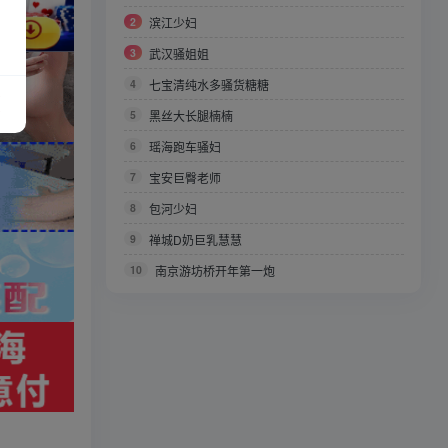
2
滨江少妇
3
武汉骚姐姐
4
七宝清纯水多骚货糖糖
5
黑丝大长腿楠楠
6
瑶海跑车骚妇
7
宝安巨臀老师
8
包河少妇
9
禅城D奶巨乳慧慧
10
南京游坊桥开年第一炮