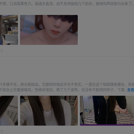
不错，口活吸裹有力。逼逼水直流。迫不及待插他几个回合，被他叫声给吸引出来了
省
/
坦
只手摸不住，绝对是极品，见面的时候这手也不老实，一直在这个裆部摸来摸去，简
下就会让你重振雄风，性格非常好，换了几个姿势，也没有不耐烦的样子，下面...
查看
省
/