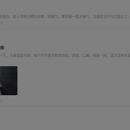
肤很白，本人觉得比照片好看，很媚气，更带着一股子骚气，见面就忍不住的直立了
省
/
老师
一下，人很温柔开朗，每个环节服务都很到位，舔蛋，口爆，都是一绝，这次没有失
省
/
姗