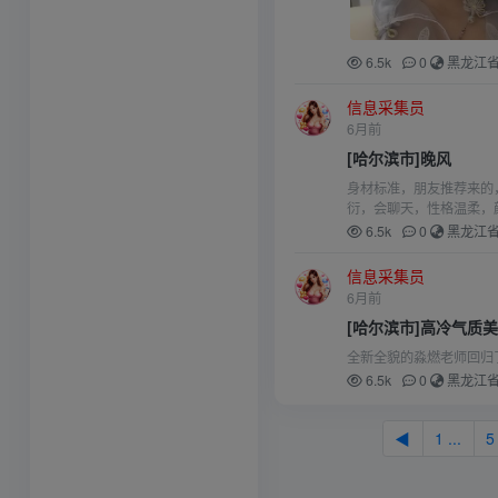
6.5k
0
黑龙江
信息采集员
6月前
[哈尔滨市]晚风
身材标准，朋友推荐来的
衍，会聊天，性格温柔，
6.5k
0
黑龙江
信息采集员
6月前
[哈尔滨市]高冷气质
全新全貌的淼燃老师回归
6.5k
0
黑龙江
◀
1 ...
5