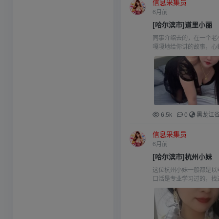
信息采集员
6月前
[哈尔滨市]道里小丽
同事介绍去的，在一个老
嘎嘎地给你讲的故事，心
6.5k
0
黑龙江
信息采集员
6月前
[哈尔滨市]杭州小妹
这位杭州小妹一般都是以
口活是专业学习过的，找过