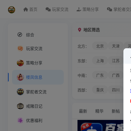
首页
玩家交流
策略分享
掌舵者交
地区筛选
综合
北京
天津
北方：
玩家交流
上海
江苏
东部：
策略分享
广东
广西
中南：
楼凤信息
重庆
四川
西部：
掌舵者交流
戒赌日记
最新
精华
新帖
优惠福利