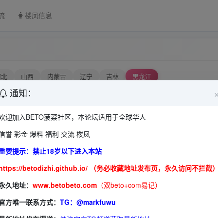
流
楼凤信息
河北
山西
内蒙古
辽宁
吉林
黑龙江
通知：
浙江
安徽
福建
江西
山东
欢迎加入BETO菠菜社区，本论坛适用于全球华人
海南
河南
湖北
湖南
信誉 彩金 爆料 福利 交流 楼凤
贵州
云南
西藏
陕西
甘肃
青海
宁夏
新疆
重要提示：禁止18岁以下进入本站
https://betodizhi.github.io/ （务必收藏地址发布页，永久访问不拦截
永久地址：
www.betobeto.com
（双beto+com易记）
排
官方唯一联系方式：
TG：@markfuwu