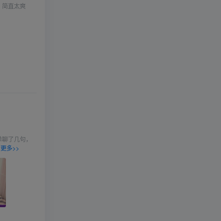
。简直太爽
单聊了几句，
更多>>