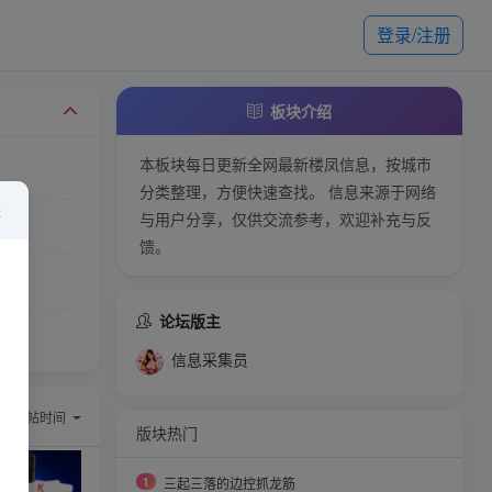
登录/注册
板块介绍
本板块每日更新全网最新楼凤信息，按城市
分类整理，方便快速查找。 信息来源于网络
×
与用户分享，仅供交流参考，欢迎补充与反
馈。
论坛版主
信息采集员
）
序：
回帖时间
版块热门
1
三起三落的边控抓龙筋