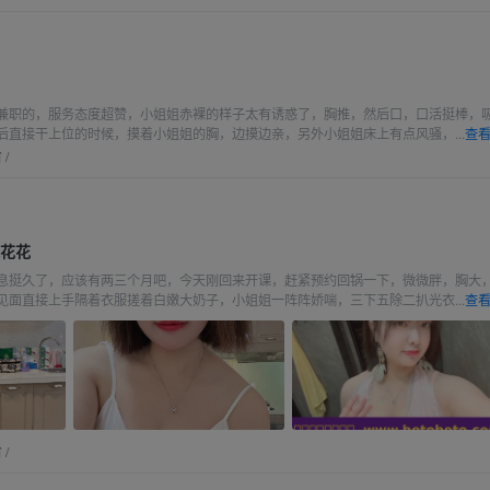
瑰
兼职的，服务态度超赞，小姐姐赤裸的样子太有诱惑了，胸推，然后口，口活挺棒，
后直接干上位的时候，摸着小姐姐的胸，边摸边亲，另外小姐姐床上有点风骚，...
查看
省
/
妹花花
息挺久了，应该有两三个月吧，今天刚回来开课，赶紧预约回锅一下，微微胖，胸大
见面直接上手隔着衣服搓着白嫩大奶子，小姐姐一阵阵娇喘，三下五除二扒光衣...
查看
省
/