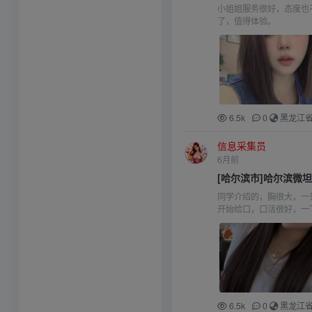
小姐姐服务很好，态度也
了，值得体验。
6.5k
0
黑龙江
信息采集员
6月前
[哈尔滨市]哈尔滨微
同学介绍的，胸很大，一
开始给口，口活很好，一
6.5k
0
黑龙江