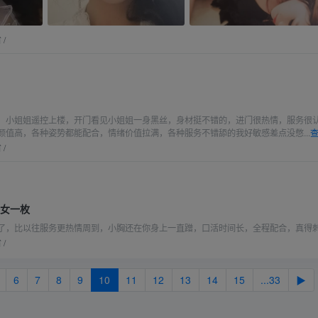
省
/
，小姐姐遥控上楼，开门看见小姐姐一身黑丝，身材挺不错的，进门很热情，服务很
颜值高，各种姿势都能配合，情绪价值拉满，各种服务不错舔的我好敏感差点没憋...
查
省
/
美女一枚
了，比以往服务更热情周到，小胸还在你身上一直蹭，口活时间长，全程配合，真得
省
/
6
7
8
9
10
11
12
13
14
15
...33
▶