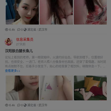
6.4k
0
湖北省
/
武汉市
信息采集员
27天前
汉阳肤白腿长鱼儿
论坛上看到的老师，第一眼就相中，火速约好出击。导航到楼下，位置很好
找，也很安全。一进门，老师人照八分像身材也高挑，还穿了套情趣，当时就
有点按耐不住。拉着手沙发坐下，贴心的给我拿了瓶饮料，稍微休息一下，...
查看更多>>
6.4k
0
湖北省
/
武汉市