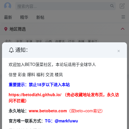
搜索内容...
最新
精华
新帖
地区筛选
北京
天津
河北
山西
内蒙古
辽宁
吉林
黑龙江
北方：
×
通知：
上海
江苏
浙江
安徽
福建
江西
山东
东部：
广东
广西
海南
河南
湖北
湖南
中南：
欢迎加入BETO菠菜社区，本论坛适用于全球华人
重庆
四川
贵州
云南
西藏
陕西
甘肃
青海
宁夏
新疆
西部：
信誉 彩金 爆料 福利 交流 楼凤
重要提示：禁止18岁以下进入本站
https://betodizhi.github.io/ （务必收藏地址发布页，永久访
问不拦截）
永久地址：
www.betobeto.com
（双beto+com易记）
官方唯一联系方式：
TG：@markfuwu