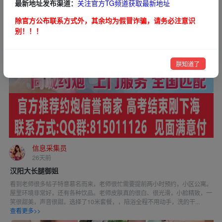
最新地址发布渠道：
关注官方TG频道获取最新地址
除官方公布联系方式外，其余均为假冒诈骗，请务必注意识
别！！！
朕知道了
信息采集员
26天前
汉阳大长腿御姐
看到老师很多帖子特意慕名而来，老师很忙需要提前两小时预约，小区公寓。
屋里环境非常好，还有各种饮品。老师皮肤真的很白、很光滑，小脸精致，一
笑很甜美，声音很甜。选择了10米套餐，，陪浴全程不用动手，洗的干...
查看更多>>