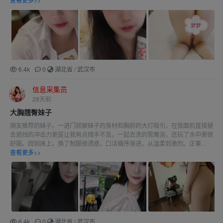
6.4k
0
湖北省
/
武汉市
信息采集员
28天前
大胸翘臀妹子
朋友推荐的妹子。一进门就被妹子的身材和胸前的大灯吸引，在我面前直接褪
去遮挡的冲击力更是让我有点措手不及，一起去洗的鸳鸯浴，还玩了水中萧很
舒服。回到床上，换了制服很诱惑，口活循序渐进，从温柔到激烈。正事...
查看更多>>
6.4k
0
湖北省
/
武汉市