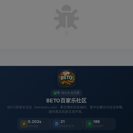
无
第 48226 位访客
BETO百家乐社区
BETO百家乐论坛（betobeto.com） 聚合博彩彩金福利、黑平台曝光与玩法攻略，
提供真实玩家交流环境。
0.202s
21
186
响应速度
数据库查询
在线用户