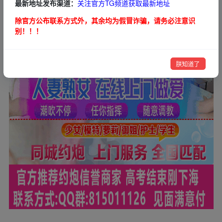
最新地址发布渠道：
关注官方TG频道获取最新地址
除官方公布联系方式外，其余均为假冒诈骗，请务必注意识
别！！！
朕知道了