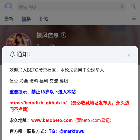
搜索内容...
最新
精华
新帖
楼凤信息
版主：
×
通知：
主题数：
40300
今日贴子：
0
欢迎加入BETO菠菜社区，本论坛适用于全球华人
地区筛选
信誉 彩金 爆料 福利 交流 楼凤
北京
天津
河北
山西
内蒙古
辽宁
吉林
黑龙江
北方：
重要提示：禁止18岁以下进入本站
上海
江苏
浙江
安徽
福建
江西
山东
东部：
https://betodizhi.github.io/ （务必收藏地址发布页，永久访
问不拦截）
广东
广西
海南
河南
湖北
湖南
中南：
重庆
四川
贵州
云南
西藏
陕西
甘肃
青海
宁夏
新疆
西部：
永久地址：
www.betobeto.com
（双beto+com易记）
官方唯一联系方式：
TG：@markfuwu