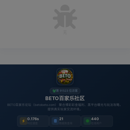
无
第 91523 位访客
BETO百家乐社区
BETO百家乐论坛（betobeto.com） 聚合博彩彩金福利、黑平台曝光与玩法攻略，
提供真实玩家交流环境。
0.176s
21
440
响应速度
数据库查询
在线用户