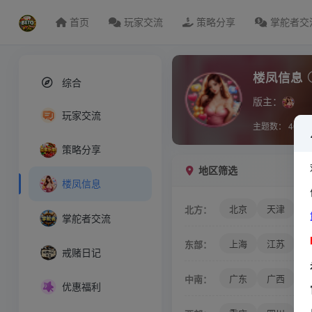
首页
玩家交流
策略分享
掌舵者交
楼凤信息
综合
版主：
玩家交流
主题数：
4039
策略分享
地区筛选
楼凤信息
北京
天津
北方：
掌舵者交流
上海
江苏
东部：
戒赌日记
广东
广西
中南：
优惠福利