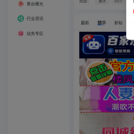
重庆
四川
西部：
黑台曝光
行业资讯
最新
精华
新帖
站务专区