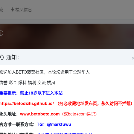
流
楼凤信息
3
今日贴子：
0
通知：
欢迎加入BETO菠菜社区，本论坛适用于全球华人
信誉 彩金 爆料 福利 交流 楼凤
河北
山西
内蒙古
辽宁
吉林
黑龙江
重要提示：禁止18岁以下进入本站
https://betodizhi.github.io/ （务必收藏地址发布页，永久访问不拦截
浙江
安徽
福建
江西
山东
永久地址：
www.betobeto.com
（双beto+com易记）
海南
河南
湖北
湖南
官方唯一联系方式：
TG：@markfuwu