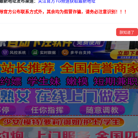
最新地址发布渠道：
关注官方TG频道获取最新地址
贵州
云南
西藏
陕西
甘肃
青海
宁夏
新疆
除官方公布联系方式外，其余均为假冒诈骗，请务必注意识别！！！
排
朕知道了