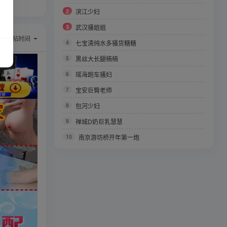
2
滨江少妇
3
武汉骚姐姐
序：
回帖时间
4
七宝清纯水多骚货糖糖
5
黑丝大长腿楠楠
6
瑶海跑车骚妇
7
宝安巨臀老师
8
包河少妇
9
禅城D奶巨乳慧慧
10
南京游坊桥开年第一炮