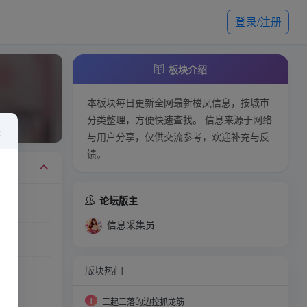
登录/注册
板块介绍
本板块每日更新全网最新楼凤信息，按城市
分类整理，方便快速查找。 信息来源于网络
×
与用户分享，仅供交流参考，欢迎补充与反
馈。
论坛版主
信息采集员
）
版块热门
1
三起三落的边控抓龙筋