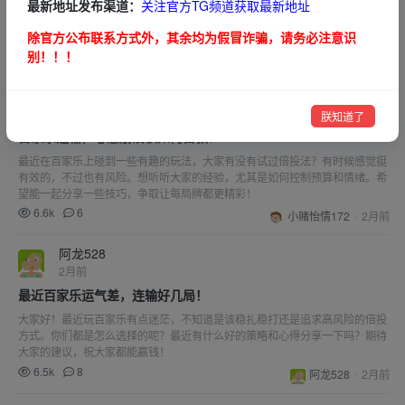
最新地址发布渠道：
关注官方TG频道获取最新地址
除官方公布联系方式外，其余均为假冒诈骗，请务必注意识
别！！！
小赌怡情172
2月前
朕知道了
百家乐连输，心态崩溃该如何自救？
最近在百家乐上碰到一些有趣的玩法，大家有没有试过倍投法？有时候感觉挺
有效的，不过也有风险。想听听大家的经验，尤其是如何控制预算和情绪。希
望能一起分享一些技巧，争取让每局牌都更精彩！
6.6k
6
小赌怡情172
·
2月前
阿龙528
2月前
最近百家乐运气差，连输好几局！
大家好！最近玩百家乐有点迷茫，不知道是该稳扎稳打还是追求高风险的倍投
方式。你们都是怎么选择的呢？最近有什么好的策略和心得分享一下吗？期待
大家的建议，祝大家都能赢钱！
6.5k
8
阿龙528
·
2月前