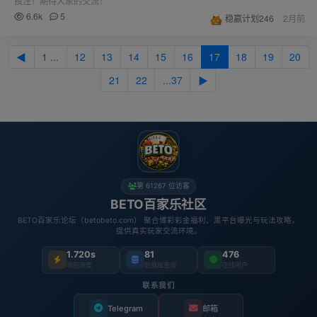
投注？期待大家的交流！
6.6k
5
稳赢计划246
·
2月前
◀
1 ...
12
13
14
15
16
17
18
19
20
21
22
...37
▶
第 61267 位访客
BETO百家乐社区
BETO百家乐论坛（betobeto.com） 聚合博彩彩金福利、黑平台曝光与玩法攻略，
提供真实玩家交流环境。
1.720s
81
476
响应速度
数据库查询
在线用户
联系我们
Telegram
邮箱