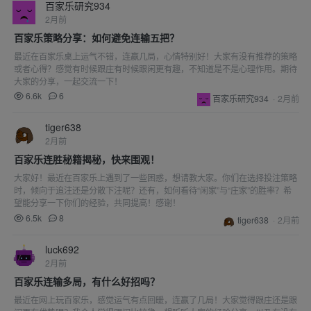
百家乐研究934
2月前
百家乐策略分享：如何避免连输五把？
最近在百家乐桌上运气不错，连赢几局，心情特别好！大家有没有推荐的策略
或者心得？感觉有时候跟庄有时候跟闲更有趣，不知道是不是心理作用。期待
大家的分享，一起交流一下！
6.6k
6
百家乐研究934
·
2月前
tiger638
2月前
百家乐连胜秘籍揭秘，快来围观！
大家好！最近在百家乐上遇到了一些困惑，想请教大家。你们在选择投注策略
时，倾向于追注还是分散下注呢？还有，如何看待“闲家”与“庄家”的胜率？希
望能分享一下你们的经验，共同提高！感谢！
6.5k
8
tiger638
·
2月前
luck692
2月前
百家乐连输多局，有什么好招吗？
最近在网上玩百家乐，感觉运气有点回暖，连赢了几局！大家觉得跟庄还是跟