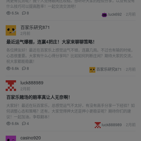
闲更有优势呢？我个人觉得跟闲比较稳。想听听大家的经验分享，以及有没有
什么技巧可以提高胜率！一起交流交流吧！
6.5k
8
luck692
·
2月前
百家乐研究871
2月前
最近运气爆棚，连赢4把庄！大家来聊聊策略！
各位牌友好！最近在百家乐上感觉运气不错，连赢几局。不过也有输的时候，
心态很重要。大家有什么心得分享吗？比如如何判断庄闲？期待大家的交流，
祝大家都能稳赢！
6.6k
8
百家乐研究871
·
2月前
luck888989
2月前
百家乐赌场的赔率真让人无奈啊！
大家好！最近在玩百家乐，总感觉运气不太好，有没有高手分享一下经验？如
何调整心态和策略？还有，大家觉得押大还是押小更稳妥呢？期待你们的建
议！一起加油，争取翻本！
6.6k
4
luck888989
·
2月前
casino920