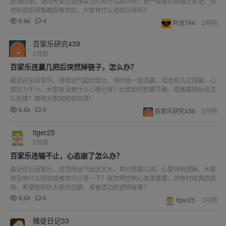
反弹回来。请问大家在选择投注时有什么技巧吗？我一般喜欢跟着庄家走，但
也听说反转策略挺有效的，大家有什么经验分享吗？
6.6k
4
阿龙744
·
2月前
百家乐研究439
2月前
百家乐连赢几把后突然掉链子，怎么办？
最近在玩百家乐，感觉运气起伏挺大，有时候一波连赢，但也有几次连输，心
理压力不小。大家有没有什么心得分享？比如如何把握节奏，或者赢钱后该怎
么处理？期待大家的经验交流！
6.6k
6
百家乐研究439
·
2月前
tiger25
2月前
百家乐连输不止，心态崩了怎么办？
最近在玩百家乐，总觉得运气起伏太大，有时连输几局，心里特别烦躁。大家
有没有什么经验或者技巧分享一下？我觉得控制心态很重要，但有时候真的很
难。希望能听听大家的见解，或者成功的逆转故事！
6.6k
6
tiger25
·
2月前
赌徒日记33