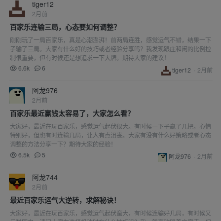
tiger12
2月前
百家乐连输三局，心态要如何调整？
刚刚玩了一局百家乐，真是心潮澎湃！前两局连胜，感觉运气不错，结果一下
子输了三局。大家有什么好的技巧或者经验分享吗？我发现跟庄和闲的比例控
制很重要，但有时候还是想追求一下大牌。期待大家的建议！
6.6k
6
tiger12
·
2月前
阿龙976
2月前
百家乐最近赢钱太容易了，大家怎么看？
大家好，最近在玩百家乐，感觉运气起伏很大。有时候一下子赢了几把，心情
特别好，但也有时连输几局，让人有点沮丧。大家有没有什么好策略或者心态
调整的方法分享一下？期待大家的经验！
6.5k
5
阿龙976
·
2月前
阿龙744
2月前
最近百家乐运气大逆转，求解秘诀！
大家好，最近在玩百家乐，感觉运气起伏蛮大，有时候连输好几局，有时候又