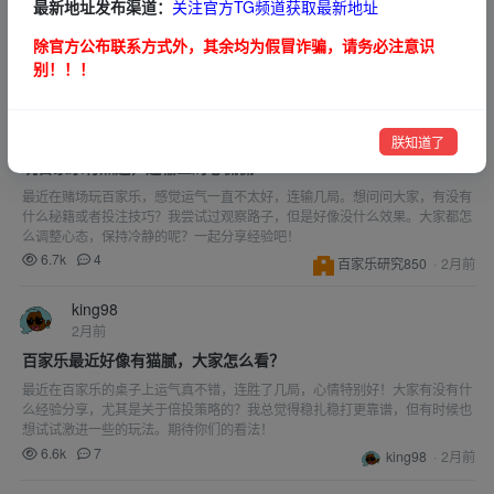
最新地址发布渠道：
关注官方TG频道获取最新地址
除官方公布联系方式外，其余均为假冒诈骗，请务必注意识
别！！！
百家乐研究850
2月前
朕知道了
玩百家乐有点迷，连输三局心慌慌
最近在赌场玩百家乐，感觉运气一直不太好，连输几局。想问问大家，有没有
什么秘籍或者投注技巧？我尝试过观察路子，但是好像没什么效果。大家都怎
么调整心态，保持冷静的呢？一起分享经验吧！
6.7k
4
百家乐研究850
·
2月前
king98
2月前
百家乐最近好像有猫腻，大家怎么看？
最近在百家乐的桌子上运气真不错，连胜了几局，心情特别好！大家有没有什
么经验分享，尤其是关于倍投策略的？我总觉得稳扎稳打更靠谱，但有时候也
想试试激进一些的玩法。期待你们的看法！
6.6k
7
king98
·
2月前